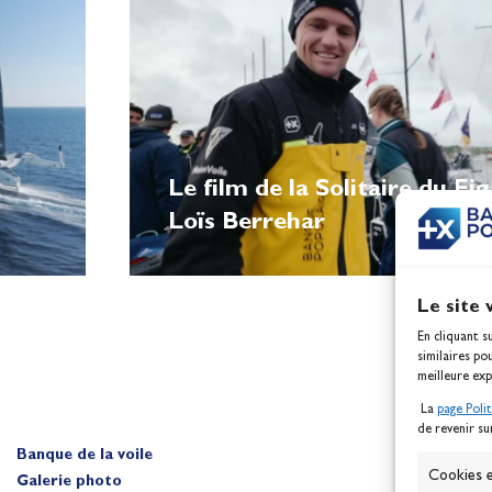
Le film de la Solitaire du Fi
Loïs Berrehar
Le site 
En cliquant s
similaires po
meilleure exp
La
page Poli
de revenir su
Banque de la voile
A
Cookies e
Galerie photo