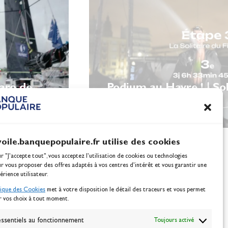
garo de
Podium au Havre ! | Sol
Figaro
voile.banquepopulaire.fr utilise des cookies
ur "J'accepte tout", vous acceptez l’utilisation de cookies ou technologies
ur vous proposer des offres adaptés à vos centres d’intérêt et vous garantir une
érience utilisateur.
tique des Cookies
met à votre disposition le détail des traceurs et vous permet
r vos choix à tout moment.
NEWSLETTER
BONNEZ-VOUS
ssentiels au fonctionnement
Toujours activé