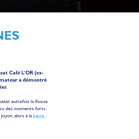
NES
nsat Café L’OR (ex-
’armateur a démontré
er.
pelait autrefois la Route
vécu des moments forts,
Joyon, alors à la
barre
,