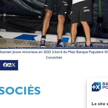
bastien Josse victorieux en 2023 à bord du Maxi Banque Populaire XI
Curutchet
Le Maxi Banque Populaire X
tournée de la Méditerrané
jusqu’à la Gironde
Actualités
SOCIÉS
Le site 