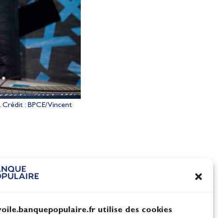
. Crédit : BPCE/Vincent
I, une
Ultim, IMOCA, Figaro : 20
e
défi de chaque instant pou
Team Banque Populaire
Actualités
voile.banquepopulaire.fr utilise des cookies