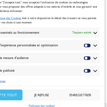
ur "J'accepte tout", vous acceptez l’utilisation de cookies ou technologies
ur vous proposer des offres adaptés à vos centres d’intérêt et vous garantir une
érience utilisateur.
tique des Cookies
met à votre disposition le détail des traceurs et vous permet
r vos choix à tout moment.
NEWSLETTER
BONNEZ-VOUS
ssentiels au fonctionnement
Toujours activé
'expérience personnalisée et optimisation
VALIDER
e mesure d'audience
J'accepte la
politique de confidentialité
e publicité
vices
EPTE TOUT
JE REFUSE
ENREGISTRER
Politique des cookies