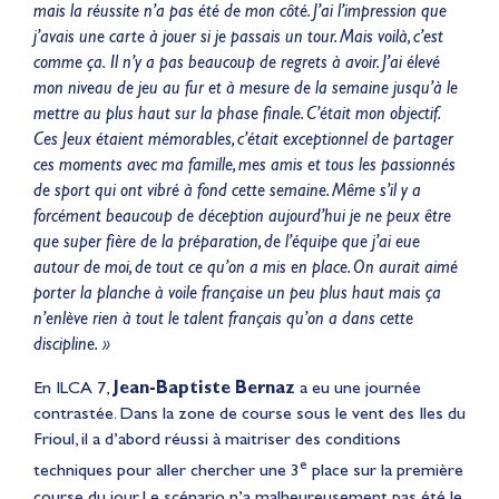
mais la réussite n’a pas été de mon côté. J’ai l’impression que
j’avais une carte à jouer si je passais un tour. Mais voilà, c’est
comme ça.
Il n’y a pas beaucoup de regrets à avoir. J’ai élevé
mon niveau de jeu au fur et à mesure de la semaine jusqu’à le
mettre au plus haut sur la phase finale. C’était mon objectif.
Ces Jeux étaient mémorables, c’était exceptionnel de partager
ces moments avec ma famille, mes amis et tous les passionnés
de sport qui ont vibré à fond cette semaine. Même s’il y a
forcément beaucoup de déception aujourd’hui je ne peux être
que super fière de la préparation, de l’équipe que j’ai eue
autour de moi, de tout ce qu’on a mis en place. On aurait aimé
porter la planche à voile française un peu plus haut mais ça
n’enlève rien à tout le talent français qu’on a dans cette
discipline. »
En ILCA 7,
Jean-Baptiste Bernaz
a eu une journée
contrastée. Dans la zone de course sous le vent des Iles du
Frioul, il a d’abord réussi à maitriser des conditions
e
techniques pour aller chercher une 3
place sur la première
course du jour. Le scénario n’a malheureusement pas été le