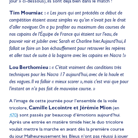
Jour » ci-dessous), ils sont déjà bien dans le match !
Tim Mourniac :
« Les jours qui ont précédés ce début de
compétition étaient assez simples vu qu’on n’avait pas le droit
d’aller naviguer. On a pu profiter au maximum des courses de
nos copains de l’Équipe de France qui étaient sur l’eau, de
pouvoir voir et jubiler avec Sarah et Charline hier. Aujourd’hui, il
fallait se faire un bon échauffement pour retrouver les repères
et aller tout de suite à la bagarre avec les copains en Nacra !
»
Lou Berthomieu :
« C’était vraiment des conditions très
techniques pour les Nacra 17 aujourd’hui, avec de la houle et
des vagues. Il va falloir « mieux scorer », mais c’est vrai que pour
l’instant on n’a pas fait de mauvaise course. »
A l’image de cette journée pour l’ensemble de la voile
tricolore,
Camille Lecointre et Jérémie Mion
(en
470
) sont passés par beaucoup d’émotions aujourd’hui.
Après une entrée en matière timide hier, le duo tricolore
voulait mettre la marche en avant dès la première course
du jour. Malheureusement les Bleus n’ont pas réussi à jouer