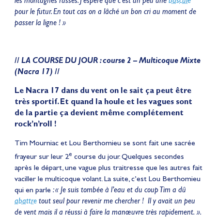
les montagnes russes. J’espère que c’est un peu une
bascule
pour le futur. En tout cas on a lâché un bon cri au moment de
passer la ligne ! »
// LA COURSE DU JOUR : course 2 – Multicoque Mixte
(Nacra 17) //
Le Nacra 17 dans du vent on le sait ça peut être
très sportif. Et quand la houle et les vagues sont
de la partie ça devient même complétement
rock’n’roll !
Tim Mourniac et Lou Berthomieu se sont fait une sacrée
e
frayeur sur leur 2
course du jour. Quelques secondes
après le départ, une vague plus traitresse que les autres fait
vaciller le multicoque volant. La suite, c’est Lou Berthomieu
qui en parle
: « Je suis tombée à l’eau et du coup Tim a dû
abattre
tout seul pour revenir me chercher ! Il y avait un peu
de vent mais il a réussi à faire la manœuvre très rapidement. ».