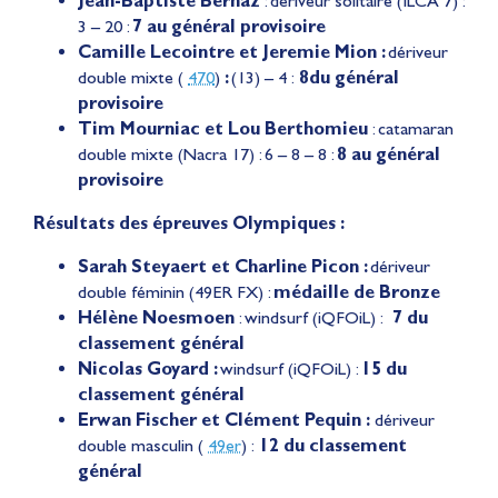
Jean-Baptiste Bernaz
: dériveur solitaire (ILCA 7) :
3 – 20 :
7 au général provisoire
Camille Lecointre et Jeremie Mion :
dériveur
double mixte (
470
)
:
(13) – 4 :
8du général
provisoire
Tim Mourniac et Lou Berthomieu
: catamaran
double mixte (Nacra 17) : 6 – 8 – 8 :
8 au général
provisoire
Résultats des épreuves Olympiques :
Sarah Steyaert et Charline Picon :
dériveur
double féminin (49ER FX) :
médaille de Bronze
Hélène Noesmoen
: windsurf (iQFOiL) :
7 du
classement général
Nicolas Goyard :
windsurf (iQFOiL) :
15 du
classement général
Erwan Fischer et Clément Pequin :
dériveur
double masculin (
49er
) :
12 du classement
général