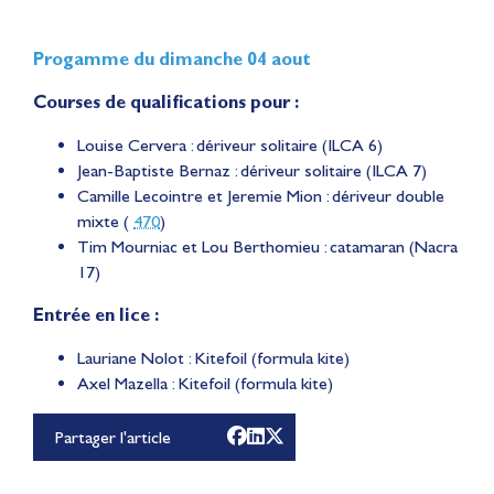
Progamme du dimanche 04 aout
Courses de qualifications pour :
Louise Cervera : dériveur solitaire (ILCA 6)
Jean-Baptiste Bernaz : dériveur solitaire (ILCA 7)
Camille Lecointre et Jeremie Mion : dériveur double
mixte (
470
)
Tim Mourniac et Lou Berthomieu : catamaran (Nacra
17)
Entrée en lice :
Lauriane Nolot en or à
Lauriane Nolot : Kitefoil (formula kite)
Axel Mazella : Kitefoil (formula kite)
Long Beach, sur le plan
d'eau des Jeux
Partager l'article
Olympiques 2028
Actualités