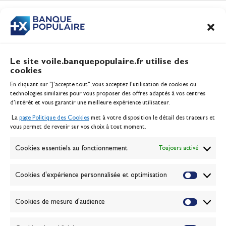
CONTENUS
ASSOCIÉS
Le site voile.banquepopulaire.fr utilise des
cookies
Banque Populaire
En cliquant sur "J'accepte tout", vous acceptez l’utilisation de cookies ou
Inscription serveur média
technologies similaires pour vous proposer des offres adaptés à vos centres
Contact
d’intérêt et vous garantir une meilleure expérience utilisateur.
Mentions légales
La
page Politique des Cookies
met à votre disposition le détail des traceurs et
Politique des cookies
vous permet de revenir sur vos choix à tout moment.
Gérer les cookies
Banque de la voile
Cookies essentiels au fonctionnement
Toujours activé
Galerie photo
Passion Voile TV
Cookies d'expérience personnalisée et optimisation
Espace presse
Lexique
Cookies de mesure d'audience
NEWSLETTER