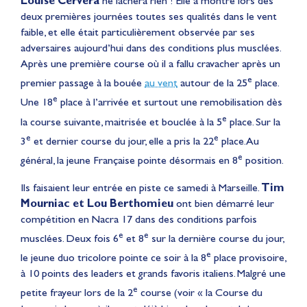
Louise Cervera
ne lâchera rien ! Elle a montré lors des
deux premières journées toutes ses qualités dans le vent
faible, et elle était particulièrement observée par ses
adversaires aujourd’hui dans des conditions plus musclées.
Après une première course où il a fallu cravacher après un
e
premier passage à la bouée
au vent
autour de la 25
place.
e
Une 18
place à l’arrivée et surtout une remobilisation dès
e
la course suivante, maitrisée et bouclée à la 5
place. Sur la
e
e
3
et dernier course du jour, elle a pris la 22
place. Au
e
général, la jeune Française pointe désormais en 8
position.
Ils faisaient leur entrée en piste ce samedi à Marseille.
Tim
Mourniac et Lou Berthomieu
ont bien démarré leur
compétition en Nacra 17 dans des conditions parfois
e
e
musclées. Deux fois 6
et 8
sur la dernière course du jour,
e
le jeune duo tricolore pointe ce soir à la 8
place provisoire,
à 10 points des leaders et grands favoris italiens. Malgré une
e
petite frayeur lors de la 2
course (voir « la Course du