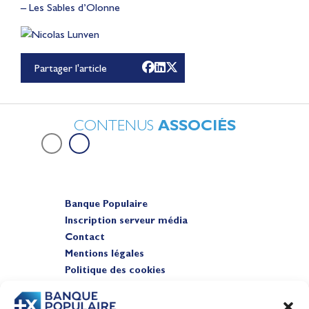
– Les Sables d’Olonne
Lauriane Nolot en or à
Long Beach, sur le plan
d'eau des Jeux
Partager l'article
Olympiques 2028
Actualités
CONTENUS
ASSOCIÉS
Banque Populaire
Inscription serveur média
Contact
Mentions légales
Politique des cookies
Gérer les cookies
Banque de la voile