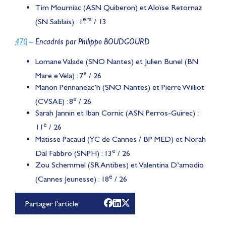
Tim Mourniac (ASN Quiberon) et Aloïse Retornaz
ers
(SN Sablais) : 1
/ 13
470
– Encadrés par Philippe BOUDGOURD
Lomane Valade (SNO Nantes) et Julien Bunel (BN
e
Mare e Vela) : 7
/ 26
Manon Pennaneac’h (SNO Nantes) et Pierre Williot
e
(CVSAE) : 8
/ 26
Sarah Jannin et Iban Cornic (ASN Perros-Guirec) :
e
11
/ 26
Matisse Pacaud (YC de Cannes / BP MED) et Norah
e
Dal Fabbro (SNPH) : 13
/ 26
Lauriane Nolot en or à
Zou Schemmel (SR Antibes) et Valentina D’amodio
e
(Cannes Jeunesse) : 18
Long Beach, sur le plan
/ 26
d'eau des Jeux
Partager l'article
Olympiques 2028
Actualités