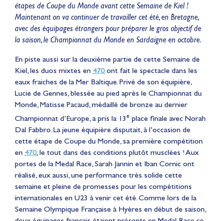
étapes de Coupe du Monde avant cette Semaine de Kiel !
Maintenant on va continuer de travailler cet été, en Bretagne,
avec des équipages étrangers pour préparer le gros objectif de
la saison, le Championnat du Monde en Sardaigne en octobre.
En piste aussi sur la deuxième partie de cette Semaine de
Kiel, les duos mixtes en
470
ont fait le spectacle dans les
eaux fraiches de la Mer Baltique. Privé de son équipière,
Lucie de Gennes, blessée au pied après le Championnat du
Monde, Matisse Pacaud, médaillé de bronze au dernier
e
Championnat d’Europe, a pris la 13
place finale avec Norah
Dal Fabbro. La jeune équipière disputait, à l’occasion de
cette étape de Coupe du Monde, sa première compétition
en
470
, le tout dans des conditions plutôt musclées ! Aux
portes de la Medal Race, Sarah Jannin et Iban Cornic ont
réalisé, eux aussi, une performance très solide cette
semaine et pleine de promesses pour les compétitions
internationales en U23 à venir cet été. Comme lors de la
Semaine Olympique Française à Hyères en début de saison,
deux équipages français étaient présents en Medal Race ce