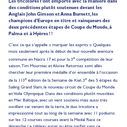
Les tricolores l’ont emporté avec la manière dans
des conditions plutôt soutenues devant les
Anglais John Gimson et Anna Burnett, les
champions d’Europe en titre et vainqueurs des
deux précédentes étapes de Coupe du Monde, à
Palma et à Hyères ! !
C’est ce qui s’appelle « marquer les esprits ». Quelques
mois seulement après le début de leur nouvelle aventure
e
commune en Nacra 17 et pour la 3
compétition de leur
saison, Tim Mourniac et Aloïse Retornaz sont allés
chercher leur première médaille d’or ensemble à l’occasion
e
e
de la 113
édition de la Semaine de Kiel, 3
des 5 étapes du
Sailing Grand Slam, le nouveau circuit de Coupe du Monde
en Voile Olympique. Dans des conditions plutôt musclées
en Mer Baltique, avec un vent soutenu mais aussi très
oscillant car venant de la terre, le duo tricolore a
impressionné tout au long de la semaine avec 11 podiums
sur les 12 courses courues avant la Medal Race ce
dimanche. Le tableau aurait pu être parfait sans ce