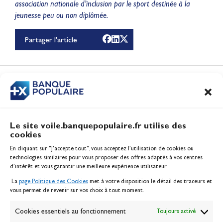
association nationale d’inclusion par le sport destinée à la
jeunesse peu ou non diplômée.
100% Glisse - Écoles
Françaises de Voile : la
Partager l'article
référence glisse de l'été !
Actualités
CONTENUS
ASSOCIÉS
Le site voile.banquepopulaire.fr utilise des
cookies
Banque Populaire
En cliquant sur "J'accepte tout", vous acceptez l’utilisation de cookies ou
Inscription serveur média
technologies similaires pour vous proposer des offres adaptés à vos centres
Contact
d’intérêt et vous garantir une meilleure expérience utilisateur.
Mentions légales
La
page Politique des Cookies
met à votre disposition le détail des traceurs et
Politique des cookies
vous permet de revenir sur vos choix à tout moment.
Gérer les cookies
Banque de la voile
Cookies essentiels au fonctionnement
Toujours activé
Galerie photo