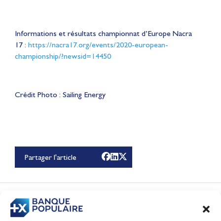
Informations et résultats championnat d’Europe Nacra
17 :
https://nacra17.org/events/2020-european-
championship/?newsid=14450
Crédit Photo : Sailing Energy
Lauriane Nolot en or à
Long Beach, sur le plan
d'eau des Jeux
Partager l'article
Olympiques 2028
Actualités
CONTENUS
ASSOCIÉS