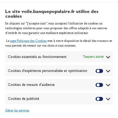
Le site voile.banquepopulaire.fr utilise des
cookies
Banque Populaire
En cliquant sur "J'accepte tout", vous acceptez l’utilisation de cookies ou
Inscription serveur média
technologies similaires pour vous proposer des offres adaptés à vos centres
Contact
d’intérêt et vous garantir une meilleure expérience utilisateur.
Mentions légales
La
page Politique des Cookies
met à votre disposition le détail des traceurs et
Politique des cookies
vous permet de revenir sur vos choix à tout moment.
Gérer les cookies
Banque de la voile
Cookies essentiels au fonctionnement
Toujours activé
Galerie photo
Passion Voile TV
Cookies d'expérience personnalisée et optimisation
Espace presse
Lexique
Cookies de mesure d'audience
NEWSLETTER
ABONNEZ-VOUS
Cookies de publicité
Gérer les services
VALIDER