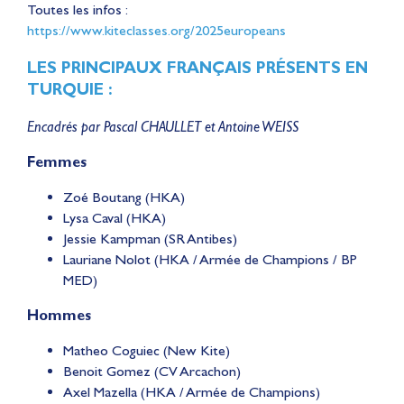
Toutes les infos :
https://www.kiteclasses.org/2025europeans
LES PRINCIPAUX FRANÇAIS PRÉSENTS EN
TURQUIE :
Encadrés par Pascal CHAULLET et Antoine WEISS
Femmes
Zoé Boutang (HKA)
Lysa Caval (HKA)
Jessie Kampman (SR Antibes)
Lauriane Nolot (HKA / Armée de Champions / BP
MED)
Hommes
Matheo Coguiec (New Kite)
Lauriane Nolot en or à
Benoit Gomez (CV Arcachon)
Axel Mazella (HKA / Armée de Champions)
Long Beach, sur le plan