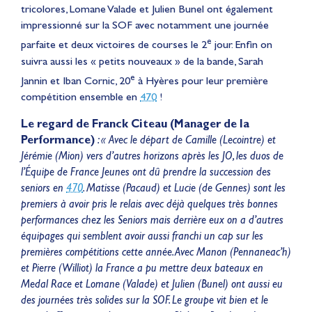
tricolores, Lomane Valade et Julien Bunel ont également
impressionné sur la SOF avec notamment une journée
e
parfaite et deux victoires de courses le 2
jour. Enfin on
suivra aussi les « petits nouveaux » de la bande, Sarah
e
Jannin et Iban Cornic, 20
à Hyères pour leur première
compétition ensemble en
470
!
Le regard de Franck Citeau (Manager de la
Performance)
: « Avec le départ de Camille (Lecointre) et
Jérémie (Mion) vers d’autres horizons après les JO, les duos de
l’Équipe de France Jeunes ont dû prendre la succession des
seniors en
470
. Matisse (Pacaud) et Lucie (de Gennes) sont les
premiers à avoir pris le relais avec déjà quelques très bonnes
performances chez les Seniors mais derrière eux on a d’autres
équipages qui semblent avoir aussi franchi un cap sur les
premières compétitions cette année. Avec Manon (Pennaneac’h)
et Pierre (Williot) la France a pu mettre deux bateaux en
Medal Race et Lomane (Valade) et Julien (Bunel) ont aussi eu
des journées très solides sur la SOF. Le groupe vit bien et le