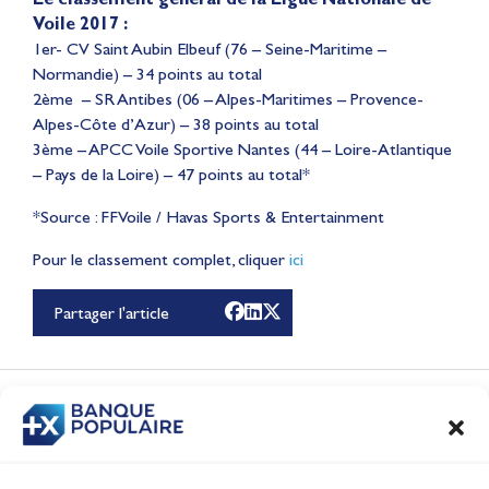
Voile 2017 :
1er- CV Saint Aubin Elbeuf (76 – Seine-Maritime –
Normandie) – 34 points au total
2ème – SR Antibes (06 – Alpes-Maritimes – Provence-
Alpes-Côte d’Azur) – 38 points au total
3ème – APCC Voile Sportive Nantes (44 – Loire-Atlantique
– Pays de la Loire) – 47 points au total*
*Source : FFVoile / Havas Sports & Entertainment
Lauriane Nolot en or à
Pour le classement complet, cliquer
Long Beach, sur le plan
ici
d'eau des Jeux
Partager l'article
Olympiques 2028
Actualités
CONTENUS
ASSOCIÉS