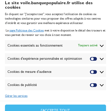
Le site voile.banquepopulaire.fr utilise des
cookies
Banque Populaire
En cliquant sur "J'accepte tout", vous acceptez l’utilisation de cookies ou
Inscription serveur média
technologies similaires pour vous proposer des offres adaptés à vos centres
Contact
d’intérêt et vous garantir une meilleure expérience utilisateur.
Mentions légales
La
page Politique des Cookies
met à votre disposition le détail des traceurs et
Politique des cookies
vous permet de revenir sur vos choix à tout moment.
Gérer les cookies
Banque de la voile
Cookies essentiels au fonctionnement
Toujours activé
Galerie photo
Passion Voile TV
Cookies d'expérience personnalisée et optimisation
Espace presse
Lexique
Cookies de mesure d'audience
NEWSLETTER
ABONNEZ-VOUS
Cookies de publicité
Gérer les services
VALIDER
J'accepte la
politique de confidentialité
J'ACCEPTE TOUT