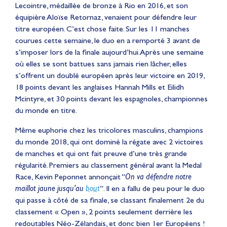
Lecointre, médaillée de bronze à Rio en 2016, et son
équipière Aloïse Retornaz, venaient pour défendre leur
titre européen. C’est chose faite. Sur les 11 manches
courues cette semaine, le duo en a remporté 3 avant de
s’imposer lors de la finale aujourd’hui. Après une semaine
où elles se sont battues sans jamais rien lâcher, elles
s’offrent un doublé européen après leur victoire en 2019,
18 points devant les anglaises Hannah Mills et Eilidh
Mcintyre, et 30 points devant les espagnoles, championnes
du monde en titre.
Même euphorie chez les tricolores masculins, champions
du monde 2018, qui ont dominé la régate avec 2 victoires
de manches et qui ont fait preuve d’une très grande
régularité. Premiers au classement général avant la Medal
Race, Kevin Peponnet annonçait “
On va défendre notre
maillot jaune jusqu’au
bout
”. Il en a fallu de peu pour le duo
qui passe à côté de sa finale, se classant finalement 2e du
classement « Open », 2 points seulement derrière les
redoutables Néo-Zélandais, et donc bien 1er Européens !