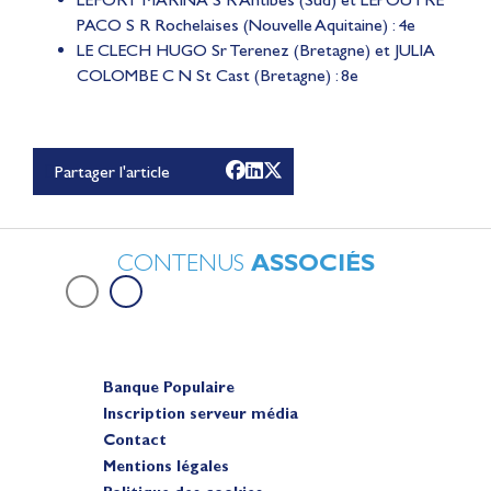
PACO S R Rochelaises (Nouvelle Aquitaine) : 4e
LE CLECH HUGO Sr Terenez (Bretagne) et JULIA
COLOMBE C N St Cast (Bretagne) : 8e
Lauriane Nolot en or à
Long Beach, sur le plan
d'eau des Jeux
Partager l'article
Olympiques 2028
Actualités
CONTENUS
ASSOCIÉS
Banque Populaire
Inscription serveur média
Contact
Mentions légales