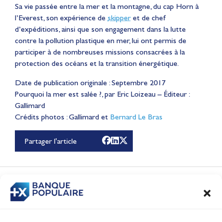
Sa vie passée entre la mer et la montagne, du cap Horn à
l’Everest, son expérience de
skipper
et de chef
d’expéditions, ainsi que son engagement dans la lutte
contre la pollution plastique en mer, lui ont permis de
participer à de nombreuses missions consacrées à la
protection des océans et la transition énergétique.
Date de publication originale : Septembre 2017
Pourquoi la mer est salée ?, par Eric Loizeau – Éditeur :
Lauriane Nolot en or à
Gallimard
Crédits photos : Gallimard et
Long Beach, sur le plan
Bernard Le Bras
d'eau des Jeux
Partager l'article
Olympiques 2028
Actualités
CONTENUS
ASSOCIÉS