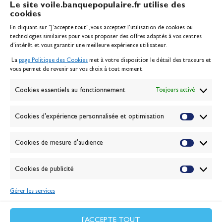
Le site voile.banquepopulaire.fr utilise des
cookies
Banque Populaire
En cliquant sur "J'accepte tout", vous acceptez l’utilisation de cookies ou
Inscription serveur média
technologies similaires pour vous proposer des offres adaptés à vos centres
Contact
d’intérêt et vous garantir une meilleure expérience utilisateur.
Mentions légales
La
page Politique des Cookies
met à votre disposition le détail des traceurs et
Politique des cookies
vous permet de revenir sur vos choix à tout moment.
Gérer les cookies
Banque de la voile
Cookies essentiels au fonctionnement
Toujours activé
Galerie photo
Passion Voile TV
Cookies d'expérience personnalisée et optimisation
Espace presse
Lexique
Cookies de mesure d'audience
NEWSLETTER
ABONNEZ-VOUS
Cookies de publicité
Gérer les services
VALIDER
J'accepte la
politique de confidentialité
J'ACCEPTE TOUT