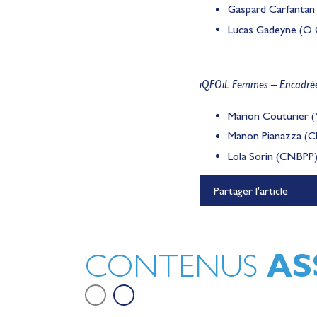
Gaspard Carfantan 
Lucas Gadeyne (O G
iQFOiL Femmes – Encadré
Marion Couturier (
Manon Pianazza (CN
Lola Sorin (CNBPP) 
Lauriane Nolot en or à Lon
Partager l'article
Beach, sur le plan d'eau des 
Olympiques 2028
Actualités
AS
CONTENUS