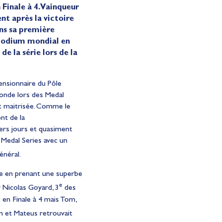
 Finale à 4. Vainqueur
nt après la victoire
ns sa première
 podium mondial en
 la série lors de la
ensionnaire du Pôle
monde lors des Medal
t maitrisée. Comme le
nt de la
iers jours et quasiment
s Medal Series avec un
énéral.
le en prenant une superbe
e
r Nicolas Goyard, 3
des
e en Finale à 4 mais Tom,
om et Mateus retrouvait