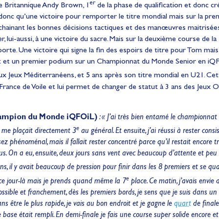
er
 le Britannique Andy Brown, 1
de la phase de qualification et donc cr
t donc qu’une victoire pour remporter le titre mondial mais sur la p
chainant les bonnes décisions tactiques et des manœuvres maitrisées 
, lui-aussi, à une victoire du sacre. Mais sur la deuxième course de la 
mporte. Une victoire qui signe la fin des espoirs de titre pour Tom mais
t et un premier podium sur un Championnat du Monde Senior en iQF
aux Jeux Méditerranéens, et 5 ans après son titre mondial en U21. Cet
 France de Voile et lui permet de changer de statut à 3 ans des Jeux
ampion du Monde iQFOiL)
: « J’ai très bien entamé le championnat a
e
 me plaçait directement 3
au général. Et ensuite, j’ai réussi à rester consi
ez phénoménal, mais il fallait rester concentré parce qu’il restait encore troi
cus. On a eu, ensuite, deux jours sans vent avec beaucoup d’attente et peu d
ons, il y avait beaucoup de pression pour finir dans les 8
premiers et se qual
e
rs ce jour-là mais je prends quand même la 7
place. Ce matin, j’avais envie
ssible et franchement, dès les premiers bords, je sens que je suis dans un g
ans être le plus rapide, je vais au bon endroit et je gagne le
quart
de finale
e base était rempli. En demi-finale je fais une course super solide encore e