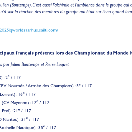
ulien (Bontemps). C’est aussi l’alchimie et l’ambiance dans le groupe qui o
 qu’à voir la réaction des membres du groupe qui était sur l’eau quand Tom
/2025iqworldsaarhus.sailti.com/
ncipaux français présents lors des Championnat du Monde 
par Julien Bontemps et Pierre Loquet
e
 : 2
/ 117
e
CPV Nouméa / Armée des Champions) : 5
/ 117
e
orient) : 16
/ 117
e
 (CV Mayenne) : 17
/ 117
e
Etel) : 21
/ 117
e
O Nantes) : 31
/ 117
e
Rochelle Nautique) : 35
/ 117