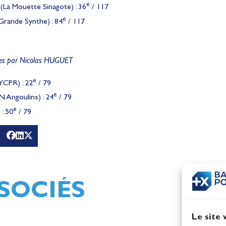
e
(La Mouette Sinagote) : 36
/ 117
e
rande Synthe) : 84
/ 117
es par Nicolas HUGUET
e
YCPR) : 22
/ 79
e
 Angoulins) : 24
/ 79
e
: 50
/ 79
g
Mathilde Lovadina et Lou
Jeux
Berthomieu, vice-champio
d'Europe !
Actualités
SOCIÉS
Le site 