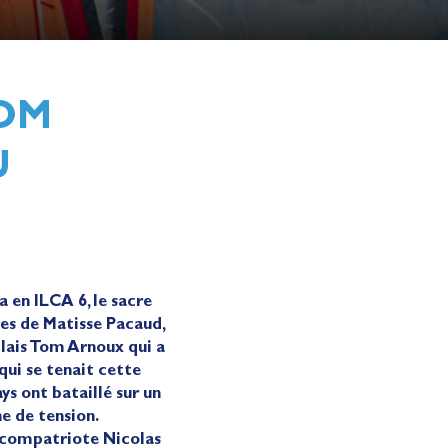
TOM
U
 en ILCA 6, le sacre
es de Matisse Pacaud,
llais Tom Arnoux qui a
ui se tenait cette
s ont bataillé sur un
e de tension.
n compatriote Nicolas