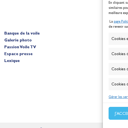
En cliquant s
similaires po
meilleure exp
La
page Poli
de revenir su
Banque de la voile
A
Cookies e
Galerie photo
Passion Voile TV
Espace presse
Cookies d
Lexique
Cookies d
Cookies d
Gérer les ser
J'ACC