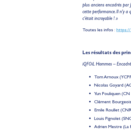
plus anciens encadrés par J
cette performance. Il n’y a
c’était incroyable ! »
Toutes les infos :
https:/
Les résultats des pri
iQFOiL Hommes – Encadrés 
Tom Arnoux (YCPR)
Nicolas Goyard (A
Yun Pouliquen (CN L
Clément Bourgeois
Emile Roullet (CNR 
Louis Pignolet (SN
Adrien Mestre (La 