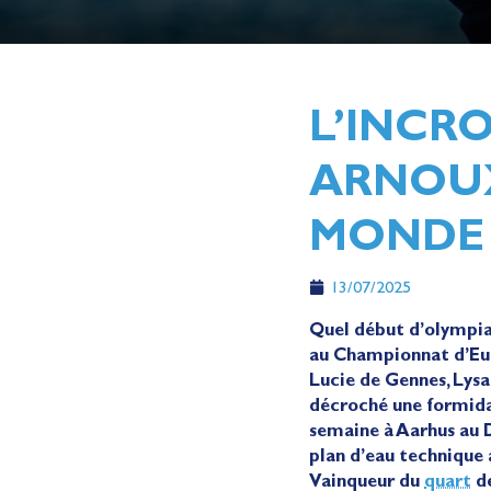
L’INCR
ARNOUX
MONDE D
13/07/2025
Quel début d’olympiad
au Championnat d’Eur
Lucie de Gennes, Lysa
décroché une formida
semaine à Aarhus au D
plan d’eau technique 
Vainqueur du
quart
de