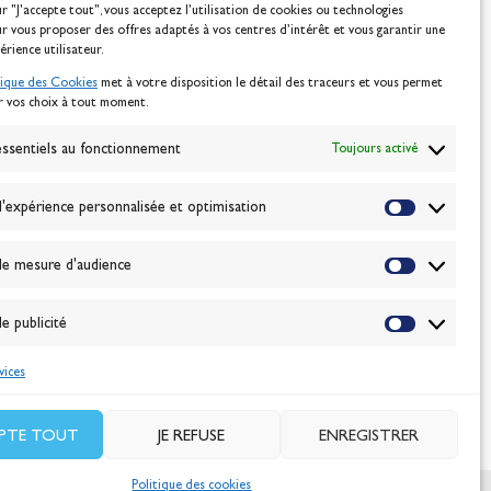
ur "J'accepte tout", vous acceptez l’utilisation de cookies ou technologies
ur vous proposer des offres adaptés à vos centres d’intérêt et vous garantir une
érience utilisateur.
tique des Cookies
met à votre disposition le détail des traceurs et vous permet
r vos choix à tout moment.
NEWSLETTER
BONNEZ-VOUS
ssentiels au fonctionnement
Toujours activé
'expérience personnalisée et optimisation
VALIDER
e mesure d'audience
J'accepte la
politique de confidentialité
e publicité
vices
EPTE TOUT
JE REFUSE
ENREGISTRER
Politique des cookies