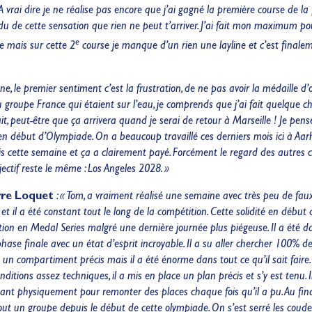
vrai dire je ne réalise pas encore que j’ai gagné la première course de la f
du de cette sensation que rien ne peut t’arriver. J’ai fait mon maximum pou
e
e mais sur cette 2
course je manque d’un rien une layline et c’est finale
, le premier sentiment c’est la frustration, de ne pas avoir la médaille d’
u groupe France qui étaient sur l’eau, je comprends que j’ai fait quelque ch
fait, peut-être que ça arrivera quand je serai de retour à Marseille ! Je pen
en début d’Olympiade. On a beaucoup travaillé ces derniers mois ici à Aar
ais cette semaine et ça a clairement payé. Forcément le regard des autres 
ectif reste le même : Los Angeles 2028. »
rre Loquet
: « Tom, a vraiment réalisé une semaine avec très peu de fa
 il a été constant tout le long de la compétition. Cette solidité en début
ation en Medal Series malgré une dernière journée plus piégeuse. Il a été dan
phase finale avec un état d’esprit incroyable. Il a su aller chercher 100% de
s un compartiment précis mais il a été énorme dans tout ce qu’il sait faire.
ditions assez techniques, il a mis en place un plan précis et s’y est tenu. I
ant physiquement pour remonter des places chaque fois qu’il a pu. Au final
out un groupe depuis le début de cette olympiade. On s’est serré les coude