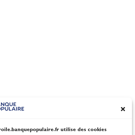
Tim Mourniac et Aloïse
nnes
Retornaz, vice-champions
monde à domicile
Actualités
voile.banquepopulaire.fr utilise des cookies