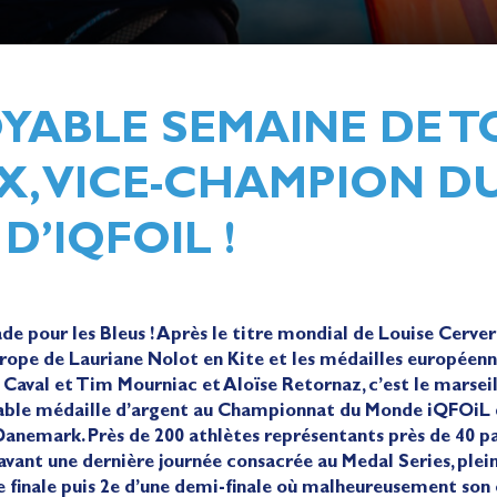
OYABLE SEMAINE DE 
, VICE-CHAMPION D
’IQFOIL !
e pour les Bleus ! Après le titre mondial de Louise Cervera
ope de Lauriane Nolot en Kite et les médailles européenn
 Caval et Tim Mourniac et Aloïse Retornaz, c’est le marsei
ble médaille d’argent au Championnat du Monde iQFOiL q
anemark. Près de 200 athlètes représentants près de 40 pay
avant une dernière journée consacrée au Medal Series, plein
 finale puis 2e d’une demi-finale où malheureusement so