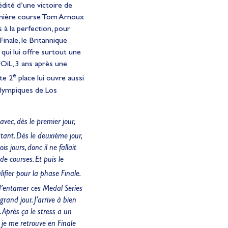
édité d’une victoire de
remière course Tom Arnoux
à la perfection, pour
Finale, le Britannique
 qui lui offre surtout une
OiL, 3 ans après une
e
te 2
place lui ouvre aussi
 Olympiques de Los
vec, dès le premier jour,
stant. Dès le deuxième jour,
s jours, donc il ne fallait
e courses. Et puis le
ifier pour la phase Finale.
 d’entamer ces Medal Series
rand jour. J’arrive à bien
. Après ça le stress a un
t je me retrouve en Finale