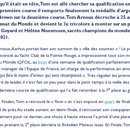
u’il était en tête, Tom est allé chercher sa qualification en
 première course il remporte finalement la médaille d’arge
Brown sur la deuxième course. Tom Arnoux décroche à 25 a
nat du Monde et devient le 3e tricolore à monter sur un
 Goyard et Hélène Noesmoen, sacrés champions du monde de
2021.
oux, Aarhus portait bien son surnom de « ville des sourires » ! Le p
, licencié au Yacht Club de la Pointe-Rouge, a impressionné tout son 
du Monde iQFOiL, au
bout
d’une semaine de qualification parfaitemen
le manager de l’Equipe de France, en charge de la performance, en amo
i qui fera le moins d’erreur qui sera récompensé ».
Très régulier les prem
 de leader, il s’est fait un peu peur dans le petit temps à la veille de
e
ernière course de qualification qui l’a fait retomber à la 7
place au g
 Finales, Tom a retrouvé le « flow » et s’est imposé en
quart
de fina
 de près. Au stade suivant, en demi-finale, il retrouvait son coéquipie
sement pour ce dernier, une chute à haute vitesse l’a privé d’une plac
e
 en prenant la 2
place derrière le Brésilien Mateus Isaac. En Finale, T