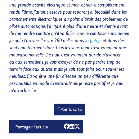
une grande activité électrique et mon aérien a complètement
rendu l’âme. J’ai tout essayé pour réparer, j’ai bidouillé dans les
branchements électroniques au point d’avoir des problèmes de
pilote automatique. J’ai galéré plus d’une heure et demie avant
de me rendre compte qu’il va falloir que je compose sans aérien
jusqu’à l’arrivée. Il reste 280 milles dans la
pétole
et dans des
vents qui tournent dans tous les sens donc c’est vraiment une
mauvaise nouvelle. De nuit, c’est vraiment dur de n’avancer
qu’aux sensations. Je vais essayer de ne pas perdre trop de
terrain face aux autres mais je vais tout faire pour sauver les
meubles. Ça va être une fin d’étape un peu différente que
prévue, plus en mode aventure. Mais je reste positif et je vais
m’arracher ! »
Lauriane Nolot en or à
Voir la carto
Long Beach, sur le plan
d'eau des Jeux
Partager l'article
Olympiques 2028