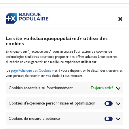
Actualités
CONTENUS
ASSOCIÉS
Le site voile.banquepopulaire.fr utilise des
cookies
Banque Populaire
En cliquant sur "J'accepte tout", vous acceptez l’utilisation de cookies ou
Inscription serveur média
technologies similaires pour vous proposer des offres adaptés à vos centres
Contact
d’intérêt et vous garantir une meilleure expérience utilisateur.
Mentions légales
La
page Politique des Cookies
met à votre disposition le détail des traceurs et
Politique des cookies
vous permet de revenir sur vos choix à tout moment.
Gérer les cookies
Banque de la voile
Cookies essentiels au fonctionnement
Toujours activé
Galerie photo
Passion Voile TV
Cookies d'expérience personnalisée et optimisation
Espace presse
Lexique
Cookies de mesure d'audience
NEWSLETTER