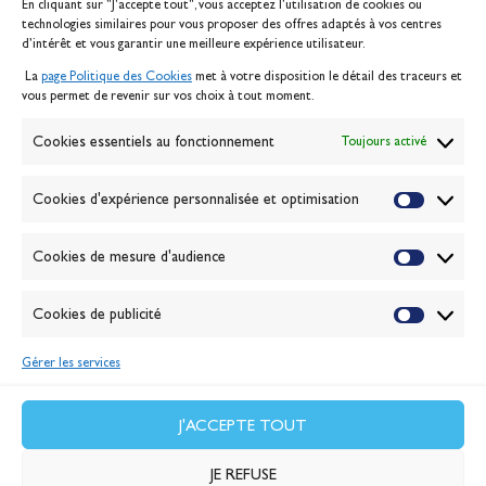
En cliquant sur "J'accepte tout", vous acceptez l’utilisation de cookies ou
Inscription serveur média
technologies similaires pour vous proposer des offres adaptés à vos centres
Contact
d’intérêt et vous garantir une meilleure expérience utilisateur.
Mentions légales
La
page Politique des Cookies
met à votre disposition le détail des traceurs et
Politique des cookies
vous permet de revenir sur vos choix à tout moment.
Gérer les cookies
Banque de la voile
Cookies essentiels au fonctionnement
Toujours activé
Galerie photo
Passion Voile TV
Cookies d'expérience personnalisée et optimisation
Espace presse
Lexique
Cookies de mesure d'audience
NEWSLETTER
ABONNEZ-VOUS
Cookies de publicité
Gérer les services
VALIDER
J'accepte la
politique de confidentialité
J'ACCEPTE TOUT
JE REFUSE