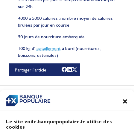
sur 24h
4000 à 5000 calories : nombre moyen de calories
brulées par jour en course
50 jours de nourriture embarquée
Lauriane Nolot en or à
100 kg d’
avitaillement
à bord (nourritures,
boissons, ustensiles)
Long Beach, sur le plan
d'eau des Jeux
Partager l'article
Olympiques 2028
Actualités
CONTENUS
ASSOCIÉS
Le site voile.banquepopulaire.fr utilise des
cookies
Banque Populaire