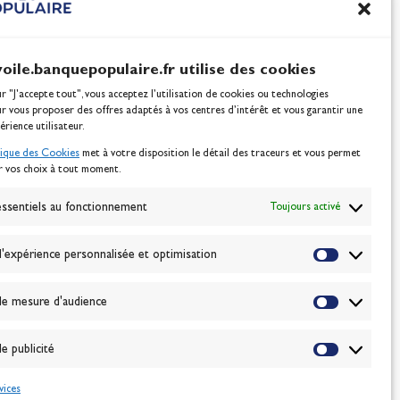
voile.banquepopulaire.fr utilise des cookies
ur "J'accepte tout", vous acceptez l’utilisation de cookies ou technologies
ur vous proposer des offres adaptés à vos centres d’intérêt et vous garantir une
érience utilisateur.
tique des Cookies
met à votre disposition le détail des traceurs et vous permet
r vos choix à tout moment.
NEWSLETTER
BONNEZ-VOUS
ssentiels au fonctionnement
Toujours activé
'expérience personnalisée et optimisation
VALIDER
e mesure d'audience
J'accepte la
politique de confidentialité
e publicité
vices