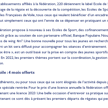
ablissements affiliés à la fédération, 220 détiennent le label Ecole de 
age de la régate et la découverte de la compétition, les Ecoles de Spor
les Françaises de Voile, tous ceux qui veulent bénéficier d’un encadr
t simplement ceux qui ont l’envie de se dépenser en pratiquant un sp
édération propose à nouveau à ses Ecoles de Sport, des cofinancemen
ût grâce au soutien de son partenaire officiel, Banque Populaire. Nou
les de wing 4m². Une bonne nouvelle pour tous les jeunes en recherch
t un kit sera diffusé pour accompagner les séances d’entrainement. C
 être », est un outil basé sur la prise en compte des jeunes sportifs 
 En 2022, les premiers thèmes portent sur la coordination, la gestion p
on.
le : 4 mois offerts
hérents, ou pour tous ceux qui se sont éloignés de l’activité depuis p
spéciale rentrée. Pour le prix d’une licence annuelle la fédération of
enant une licence 2023. Une belle occasion d’entrevoir sa pratique sur
ntenant ce sont dès à présent les premiers départs de régates qui peu