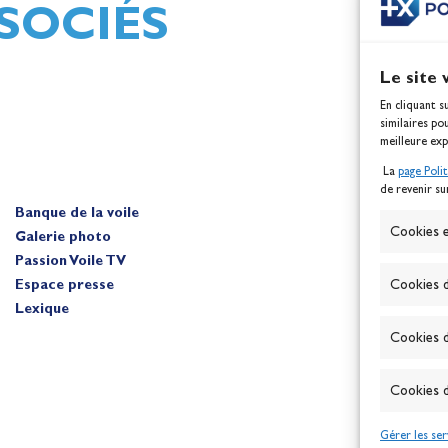
SOCIÉS
Le site 
En cliquant s
similaires po
meilleure exp
La
page Poli
de revenir su
Banque de la voile
A
Cookies e
Galerie photo
Passion Voile TV
Espace presse
Cookies d
Lexique
Cookies d
Cookies d
Gérer les ser