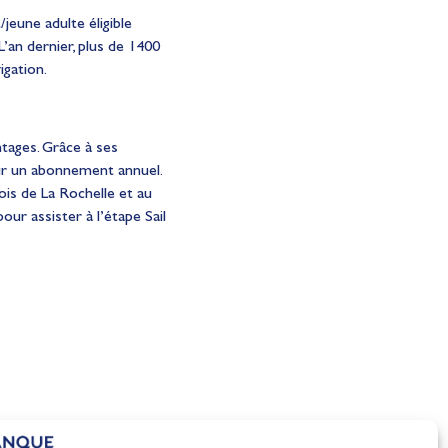
jeune adulte éligible
 L’an dernier, plus de 1400
igation.
ntages. Grâce à ses
sur un abonnement annuel.
ois de La Rochelle et au
ur assister à l’étape Sail
e
pique
Marseille retrouve l’élite d
voile française
Actualités