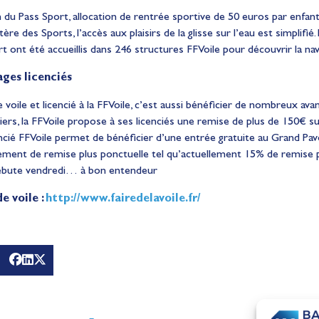
 du Pass Sport, allocation de rentrée sportive de 50 euros par enfant/
ère des Sports, l’accès aux plaisirs de la glisse sur l’eau est simplifié.
t ont été accueillis dans 246 structures FFVoile pour découvrir la nav
ages licenciés
voile et licencié à la FFVoile, c’est aussi bénéficier de nombreux ava
iliers, la FFVoile propose à ses licenciés une remise de plus de 150€ 
cié FFVoile permet de bénéficier d’une entrée gratuite au Grand Pav
ement de remise plus ponctuelle tel qu’actuellement 15% de remise po
débute vendredi… à bon entendeur
e voile :
http://www.fairedelavoile.fr/
ses
Les nouveaux champions d
 de
France Elite de Voile Olym
couronnés à Marseille
Actualités