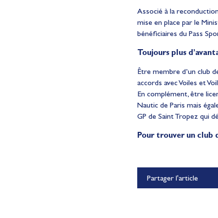
Associé à la reconduction
mise en place par le Minist
bénéficiaires du Pass Spor
Toujours plus d’avant
Être membre d’un club de 
accords avec Voiles et Vo
En complément, être licen
Nautic de Paris mais égal
GP de Saint Tropez qui 
Pour trouver un club d
100% Glisse - Écoles Françai
Partager l'article
de Voile : la référence glisse
l'été !
Actualités