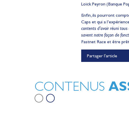
Loïck Peyron (Banque Popu
Enfin, ils pourront compt
Caps et qui a l’expérienc
contents d’avoir réuni tous 
savent notre façon de fonct
Fastnet Race et être prê
Partager l'article
Le récap de Juin 2026
Vidéo
AS
CONTENUS