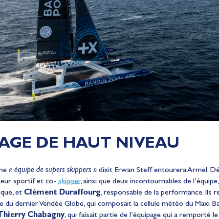
AGE DE HAUT NIVEAU
une
« équipe de supers skippers »
dixit Erwan Steff entourera Armel. Déjà,
cteur sportif et co-
skipper
, ainsi que deux incontournables de l’équipe
ique, et
Clément Duraffourg
, responsable de la performance. Ils 
6e du dernier Vendée Globe, qui composait la cellule météo du Maxi B
Thierry Chabagny
, qui faisait partie de l’équipage qui a remporté 