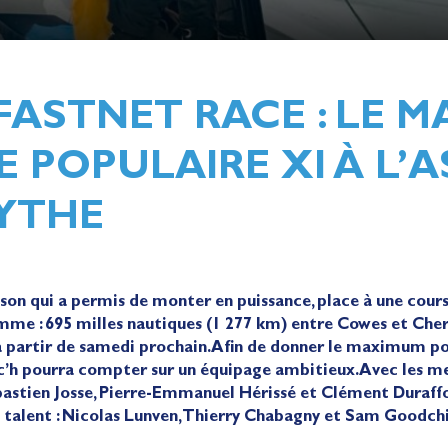
FASTNET RACE : LE M
 POPULAIRE XI À L’
YTHE
son qui a permis de monter en puissance, place à une cour
amme : 695 milles nautiques (1 277 km) entre Cowes et Che
 à partir de samedi prochain. Afin de donner le maximum p
ac’h pourra compter sur un équipage ambitieux. Avec les
astien Josse, Pierre-Emmanuel Hérissé et Clément Duraffou
e talent : Nicolas Lunven, Thierry Chabagny et Sam Goodch