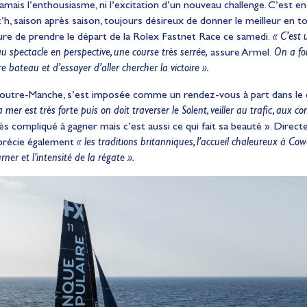
mais l’enthousiasme, ni l’excitation d’un nouveau challenge. C’est en
, saison après saison, toujours désireux de donner le meilleur en to
heure de prendre le départ de la Rolex Fastnet Race ce samedi.
« C’est 
au spectacle en perspective, une course très serrée,
assure Armel.
On a fo
e bateau et d’essayer d’aller chercher la victoire ».
e outre-Manche, s’est imposée comme un rendez-vous à part dans le c
mer est très forte puis on doit traverser le Solent, veiller au trafic, aux co
très compliqué à gagner mais c’est aussi ce qui fait sa beauté ». Dire
pprécie également
« les traditions britanniques, l’accueil chaleureux à Cow
ner et l’intensité de la régate ».