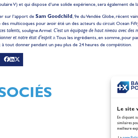
laire V) et qui dispose d’une solide expérience, sera également de la
er sur l’apport de
Sam Goodchild
, 9e du Vendée Globe, récent vai
e des multicoques pour avoir été un des acteurs du circuit Ocean Fift
ces talents,
souligne Armel.
C’est un équipage de haut niveau avec des ma
ionner et notre état d’esprit »
. Tous les ingrédients, en somme, pour par
t à tout donner pendant un peu plus de 24 heures de compétition.
Le Maxi Banque Populaire X
tournée de la Méditerrané
jusqu’à la Gironde
Actualités
SOCIÉS
Le site 
En cliquant s
similaires po
meilleure exp
La
page Poli