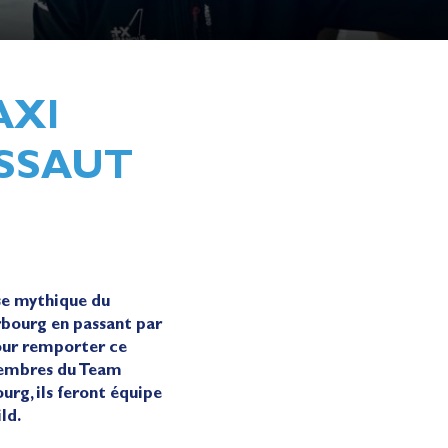
AXI
ASSAUT
se mythique du
rbourg en passant par
our remporter ce
 membres du Team
rg, ils feront équipe
ild.