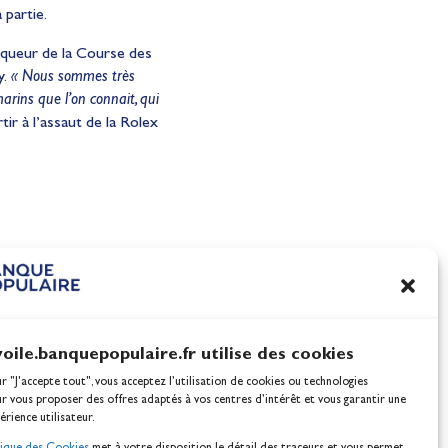
 partie.
nqueur de la Course des
y.
« Nous sommes très
rins que l’on connait, qui
tir à l’assaut de la Rolex
I, une
Ultim, IMOCA, Figaro : 20
e
défi de chaque instant pou
Team Banque Populaire
Actualités
voile.banquepopulaire.fr utilise des cookies
ur "J'accepte tout", vous acceptez l’utilisation de cookies ou technologies
ur vous proposer des offres adaptés à vos centres d’intérêt et vous garantir une
érience utilisateur.
tique des Cookies
met à votre disposition le détail des traceurs et vous permet