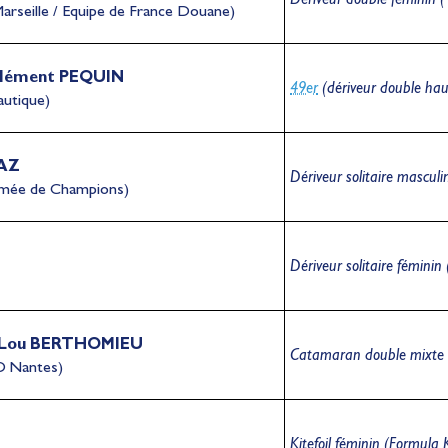
Marseille / Equipe de France Douane)
Clément PEQUIN
49er
(dériveur double ha
autique)
NAZ
Dériveur solitaire masculi
rmée de Champions)
Dériveur solitaire féminin
 Lou BERTHOMIEU
Catamaran double mixte 
O Nantes)
Kitefoil féminin (Formula 