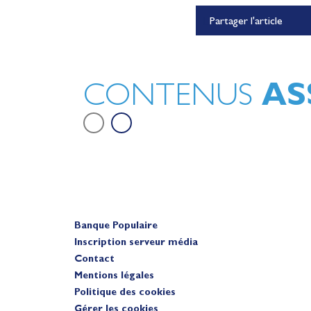
Lauriane Nolot en or à Lon
Partager l'article
Beach, sur le plan d'eau des 
Olympiques 2028
Actualités
AS
CONTENUS
Banque Populaire
Inscription serveur média
Contact
Mentions légales
Politique des cookies
Gérer les cookies