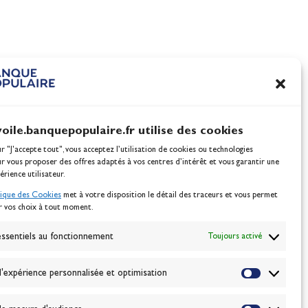
Tim Mourniac et Aloïse
nnes
Retornaz, vice-champions
monde à domicile
Actualités
voile.banquepopulaire.fr utilise des cookies
ur "J'accepte tout", vous acceptez l’utilisation de cookies ou technologies
ur vous proposer des offres adaptés à vos centres d’intérêt et vous garantir une
érience utilisateur.
tique des Cookies
met à votre disposition le détail des traceurs et vous permet
r vos choix à tout moment.
NEWSLETTER
BONNEZ-VOUS
ssentiels au fonctionnement
Toujours activé
'expérience personnalisée et optimisation
VALIDER