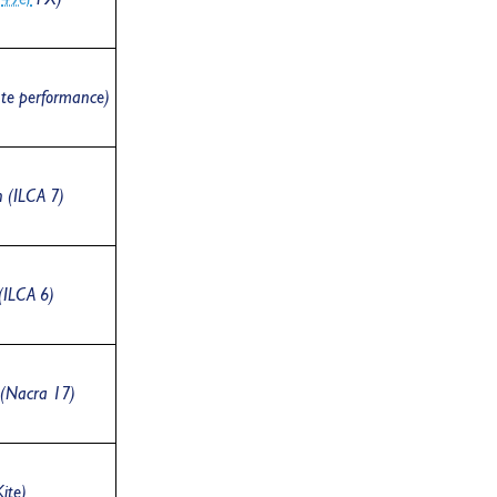
ute performance)
n (ILCA 7)
 (ILCA 6)
(Nacra 17)
Kite)