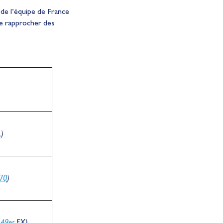
 de l’équipe de France
e rapprocher des
L)
70
)
(
49er
FX)