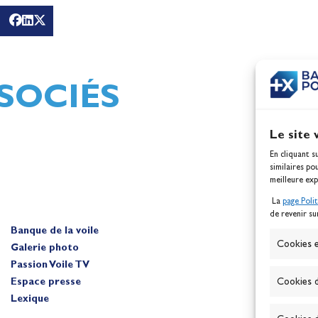
g
Mathilde Lovadina et Lou
Jeux
Berthomieu, vice-champio
d'Europe !
Actualités
SOCIÉS
Le site 
En cliquant s
similaires po
meilleure exp
La
page Poli
de revenir su
Banque de la voile
A
Cookies e
Galerie photo
Passion Voile TV
Espace presse
Cookies d
Lexique