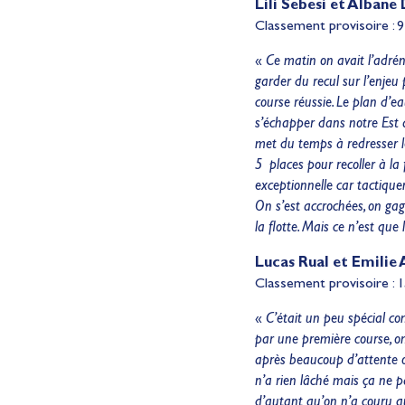
Lili Sebesi et Albane
Classement provisoire : 9 
«
Ce matin on avait l’adrén
garder du recul sur l’enje
course réussie. Le plan d’ea
s’échapper dans notre Est a
met du temps à redresser le
5 places pour recoller à la
exceptionnelle car tactique
On s’est accrochées, on gag
la flotte. Mais ce n’est que
Lucas Rual et Emilie
Classement provisoire : 1
«
C’était un peu spécial 
par une première course, on
après beaucoup d’attente o
n’a rien lâché mais ça ne p
d’autant qu’on n’a couru qu