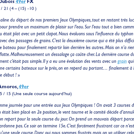
 Dubois
49er
FX
/ 21 (4 – (15) -10 )
aline du départ de nos premiers Jeux Olympiques, tout en restant très lu
u pour prendre un maximum de plaisir sur l’eau. Sur l’eau tout a bien co
u était plat avec un petit clapot. Nous évoluons sous l’influence du typhon
vec des passages de grains. C’est la deuxième course qui a été plus diffic
 bateau pour finalement repartir loin derrière les autres. Mais on n’a rien
 flotte. Malheureusement un dessalage ça coûte cher. La dernière course d
ment c’était pas simple. Il y a eu une évolution des vents avec un
grain
qui
ne certains bateaux sur le près, on en reperd au portant… finalement à l’
 le début !
»
 Amoros,
49er
5 / 15 (Une seule course aujourd’hui)
comme journée pour une entrée aux Jeux Olympiques ! On avait 3 courses
 était bien placé en 2e position, le vent tourne et le comité décide d’annul
n repart pour la seule course du jour. On prend un mauvais départ parce 
ardonne pas. Ce soir on termine 15e. C’est forcément frustrant car ce n’e
’une seule course. Donc oui nous sommes frustrés mais on va utiliser cela