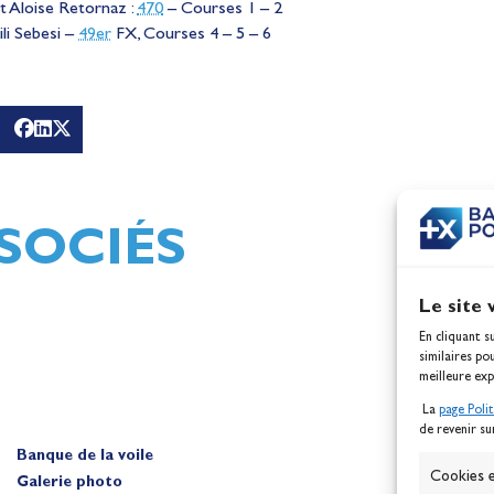
t Aloise Retornaz :
470
– Courses 1 – 2
li Sebesi –
49er
FX, Courses 4 – 5 – 6
g
Mathilde Lovadina et Lou
Jeux
Berthomieu, vice-champio
d'Europe !
Actualités
SOCIÉS
Le site 
En cliquant s
similaires po
meilleure exp
La
page Poli
de revenir su
Banque de la voile
A
Cookies e
Galerie photo