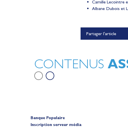
Camille Lecointre e
Albane Dubois et Li
Lauriane Nolot en or à Lon
Partager l'article
Beach, sur le plan d'eau des 
Olympiques 2028
Actualités
AS
CONTENUS
Banque Populaire
Inscription serveur média