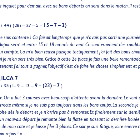
inquiet pour demain, avec de bons départs on sera dans le match. Il reste
/ 44 ( (28) – 27 – 5 –
15 – 7 – 2
)
 je suis contente ! Ça faisait longtemps que je n’avais pas sorti une journé
lapot serré et entre 15 et 18 nœuds de vent. Ce sont vraiment des condition
ui compte. Ça m’a bien réussi puisque tactiquement j’ai fait des bons choi
 si je m’en sors très bien. Grâce à cette 2e place je fais une belle remonta
tenant j’ai tout à gagner, l’objectif c’est de faire les choses simplement 
, ILCA 7
 / 35 (1- 9 – 13 –
9 – (23) – 7
)
 On a fait 3 courses avec beaucoup d’attente avant la dernière. Le vent ét
rrecte même si je ne suis pas toujours dans les bons coups. La seconde, j
phe dès le départ et je n’arrive pas à remonter. Et finalement sur la derniè
un mauvais départ je remonte bien la flotte en passant la dernière bouée à
 de mon côté et je laisse filer 3 places. Ce soir je suis fatigué, voire énervé
n repos ! »