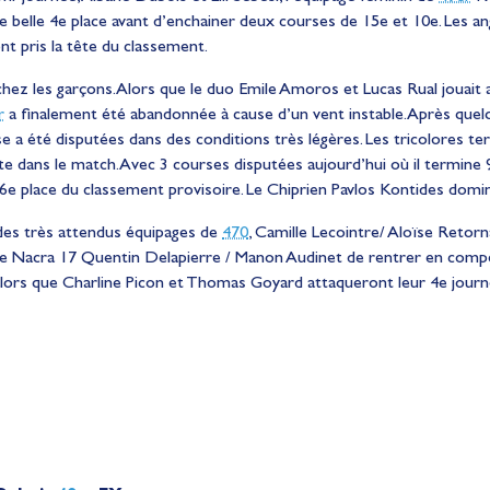
ne belle 4e place avant d’enchainer deux courses de 15e et 10e. Les an
t pris la tête du classement.
hez les garçons. Alors que le duo Emile Amoros et Lucas Rual jouait 
r
a finalement été abandonnée à cause d’un vent instable. Après quel
e a été disputées dans des conditions très légères. Les tricolores t
e dans le match. Avec 3 courses disputées aujourd’hui où il termine 9e
6e place du classement provisoire. Le Chiprien Pavlos Kontides domin
des très attendus équipages de
470
, Camille Lecointre/ Aloïse Retor
e Nacra 17 Quentin Delapierre / Manon Audinet de rentrer en compét
 alors que Charline Picon et Thomas Goyard attaqueront leur 4e jour