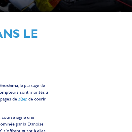
ANS LE
’Enoshima, le passage de
s compteurs sont montés à
uipages de
49er
de courir
e course signe une
 dominée par la Danoise
, s’offrent quant à elles,