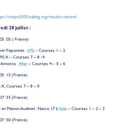
ps://tokyo2020.sailing.org/results-centre/
i 28 juillet :
05 :05 ( France)
vin Peponnet :
470
– Courses 1 – 2
S:X – Courses 7 – 8 -9
e Amoros :
49er
– Courses 4 – 5 – 6
05 :15 (France)
:X, Courses 7 – 8 – 9
07 :35 (France)
 et Manon Audinet : Nacra 17 à
foils
– Courses 1 – 2 – 3
07 :50 (France)