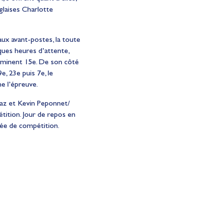
glaises Charlotte
aux avant-postes, la toute
ques heures d’attente,
erminent 15e. De son côté
, 23e puis 7e, le
e l’épreuve.
naz et Kevin Peponnet/
ition. Jour de repos en
née de compétition.