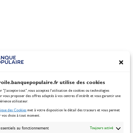
Tim Mourniac et Aloïse
nnes
Retornaz, vice-champions
monde à domicile
Actualités
voile.banquepopulaire.fr utilise des cookies
ur "J'accepte tout", vous acceptez l’utilisation de cookies ou technologies
ur vous proposer des offres adaptés à vos centres d’intérêt et vous garantir une
érience utilisateur.
tique des Cookies
met à votre disposition le détail des traceurs et vous permet
r vos choix à tout moment.
NEWSLETTER
BONNEZ-VOUS
ssentiels au fonctionnement
Toujours activé