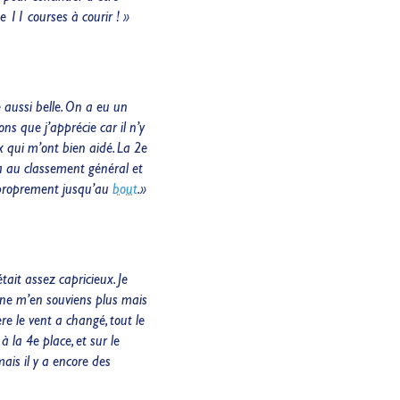
 11 courses à courir ! »
e aussi belle. On a eu un
s que j’apprécie car il n’y
x qui m’ont bien aidé. La 2e
da au classement général et
et proprement jusqu’au
bout
.»
ait assez capricieux. Je
e ne m’en souviens plus mais
re le vent a changé, tout le
 la 4e place, et sur le
 mais il y a encore des