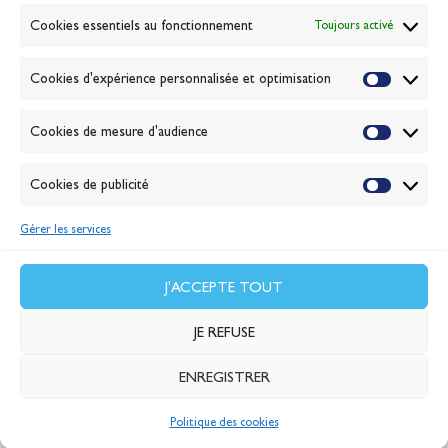
Banque de la voile
Cookies essentiels au fonctionnement
Toujours activé
Galerie photo
Passion Voile TV
Cookies d'expérience personnalisée et optimisation
Espace presse
Lexique
Cookies de mesure d'audience
NEWSLETTER
ABONNEZ-VOUS
Cookies de publicité
Gérer les services
VALIDER
J'accepte la
politique de confidentialité
J'ACCEPTE TOUT
JE REFUSE
ENREGISTRER
© 2026 Banque Populaire
Politique des cookies