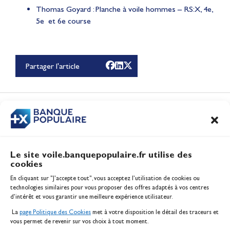
Thomas Goyard : Planche à voile hommes – RS:X, 4e,
5e et 6e course
Lauriane Nolot en or à
Long Beach, sur le plan
d'eau des Jeux
Partager l'article
Olympiques 2028
Actualités
CONTENUS
ASSOCIÉS
Le site voile.banquepopulaire.fr utilise des
cookies
Banque Populaire
En cliquant sur "J'accepte tout", vous acceptez l’utilisation de cookies ou
Inscription serveur média
technologies similaires pour vous proposer des offres adaptés à vos centres
Contact
d’intérêt et vous garantir une meilleure expérience utilisateur.
Mentions légales
La
page Politique des Cookies
met à votre disposition le détail des traceurs et
Politique des cookies
vous permet de revenir sur vos choix à tout moment.
Gérer les cookies