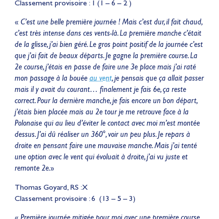
Classement provisoire : 1 (1 – 6 – 2 )
«
C’est une belle première journée ! Mais c’est dur, il fait chaud,
c’est très intense dans ces vents-là. La première manche c’était
de la glisse, j’ai bien géré. Le gros point positif de la journée c’est
que j’ai fait de beaux départs. Je gagne la première course. La
2e course, j’étais en passe de faire une 3e place mais j’ai raté
mon passage à la bouée
au vent
, je pensais que ça allait passer
mais il y avait du courant… finalement je fais 6e, ça reste
correct. Pour la dernière manche, je fais encore un bon départ,
j’étais bien placée mais au 2e tour je me retrouve face à la
Polonaise qui au lieu d’éviter le contact avec moi m’est montée
dessus. J’ai dû réaliser un 360°, voir un peu plus. Je repars à
droite en pensant faire une mauvaise manche. Mais j’ai tenté
une option avec le vent qui évoluait à droite, j’ai vu juste et
remonte 2e.
»
Thomas Goyard, RS :X
Classement provisoire : 6 (13 – 5 – 3)
«
Première journée mitigée pour moi avec une première course