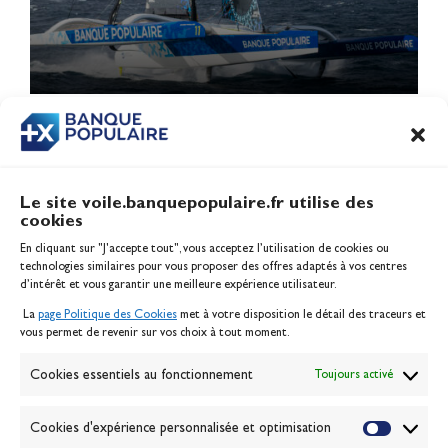
1
2
3
4
…
6
Le site voile.banquepopulaire.fr utilise des
cookies
Banque Populaire
En cliquant sur "J'accepte tout", vous acceptez l’utilisation de cookies ou
Inscription serveur média
technologies similaires pour vous proposer des offres adaptés à vos centres
Contact
d’intérêt et vous garantir une meilleure expérience utilisateur.
Mentions légales
La
page Politique des Cookies
met à votre disposition le détail des traceurs et
Politique des cookies
vous permet de revenir sur vos choix à tout moment.
Gérer les cookies
Banque de la voile
Cookies essentiels au fonctionnement
Toujours activé
Galerie photo
Passion Voile TV
Cookies d'expérience personnalisée et optimisation
Espace presse