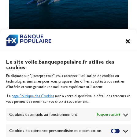
1
2
3
4
5
6
Le site voile.banquepopulaire.fr utilise des
cookies
Banque Populaire
En cliquant sur "J'accepte tout", vous acceptez l’utilisation de cookies ou
Inscription serveur média
technologies similaires pour vous proposer des offres adaptés à vos centres
Contact
d’intérêt et vous garantir une meilleure expérience utilisateur.
Mentions légales
La
page Politique des Cookies
met à votre disposition le détail des traceurs et
Politique des cookies
vous permet de revenir sur vos choix à tout moment.
Gérer les cookies
Banque de la voile
Cookies essentiels au fonctionnement
Toujours activé
Galerie photo
Passion Voile TV
Cookies d'expérience personnalisée et optimisation
Espace presse