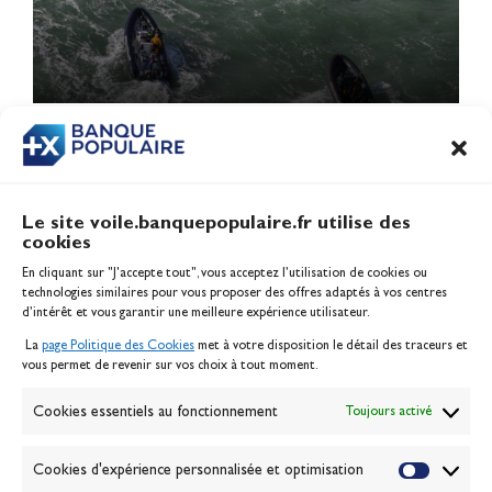
1
2
3
…
15
Le site voile.banquepopulaire.fr utilise des
cookies
Banque Populaire
En cliquant sur "J'accepte tout", vous acceptez l’utilisation de cookies ou
Inscription serveur média
technologies similaires pour vous proposer des offres adaptés à vos centres
Contact
d’intérêt et vous garantir une meilleure expérience utilisateur.
Mentions légales
La
page Politique des Cookies
met à votre disposition le détail des traceurs et
Politique des cookies
vous permet de revenir sur vos choix à tout moment.
Gérer les cookies
Banque de la voile
Cookies essentiels au fonctionnement
Toujours activé
Galerie photo
Passion Voile TV
Cookies d'expérience personnalisée et optimisation
Espace presse