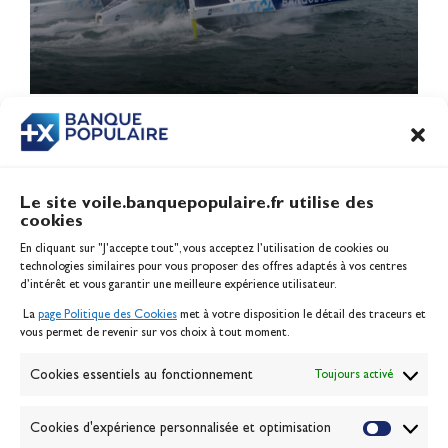
1
2
3
4
…
15
Le site voile.banquepopulaire.fr utilise des
cookies
Banque Populaire
En cliquant sur "J'accepte tout", vous acceptez l’utilisation de cookies ou
Inscription serveur média
technologies similaires pour vous proposer des offres adaptés à vos centres
Contact
d’intérêt et vous garantir une meilleure expérience utilisateur.
Mentions légales
La
page Politique des Cookies
met à votre disposition le détail des traceurs et
Politique des cookies
vous permet de revenir sur vos choix à tout moment.
Gérer les cookies
Banque de la voile
Cookies essentiels au fonctionnement
Toujours activé
Galerie photo
Passion Voile TV
Cookies d'expérience personnalisée et optimisation
Espace presse