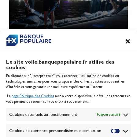
1
…
4
5
6
7
8
…
15
Le site voile.banquepopulaire.fr utilise des
cookies
Banque Populaire
En cliquant sur "J'accepte tout", vous acceptez l’utilisation de cookies ou
Inscription serveur média
technologies similaires pour vous proposer des offres adaptés à vos centres
Contact
d’intérêt et vous garantir une meilleure expérience utilisateur.
Mentions légales
La
page Politique des Cookies
met à votre disposition le détail des traceurs et
Politique des cookies
vous permet de revenir sur vos choix à tout moment.
Gérer les cookies
Banque de la voile
Cookies essentiels au fonctionnement
Toujours activé
Galerie photo
Passion Voile TV
Cookies d'expérience personnalisée et optimisation
Espace presse