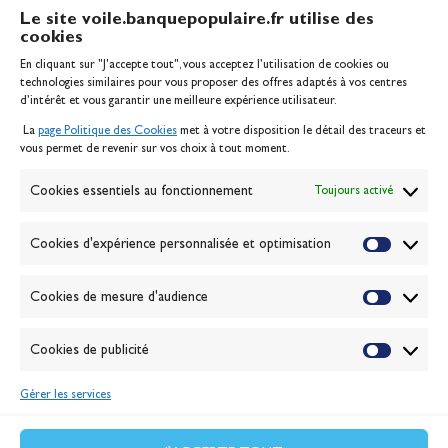
Le site voile.banquepopulaire.fr utilise des
cookies
Banque Populaire
En cliquant sur "J'accepte tout", vous acceptez l’utilisation de cookies ou
Inscription serveur média
technologies similaires pour vous proposer des offres adaptés à vos centres
Contact
d’intérêt et vous garantir une meilleure expérience utilisateur.
Mentions légales
La
page Politique des Cookies
met à votre disposition le détail des traceurs et
Politique des cookies
vous permet de revenir sur vos choix à tout moment.
Gérer les cookies
Banque de la voile
Cookies essentiels au fonctionnement
Toujours activé
Galerie photo
Passion Voile TV
Cookies d'expérience personnalisée et optimisation
Espace presse
Lexique
Cookies de mesure d'audience
NEWSLETTER
ABONNEZ-VOUS
Cookies de publicité
Gérer les services
VALIDER
J'accepte la
politique de confidentialité