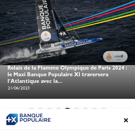
Relais de la Flamme Olympique de Paris 2024 :
le Maxi Banque Populaire XI traversera
l’Atlantique avec la...
21/06/2023
1
…
8
9
10
11
12
…
37