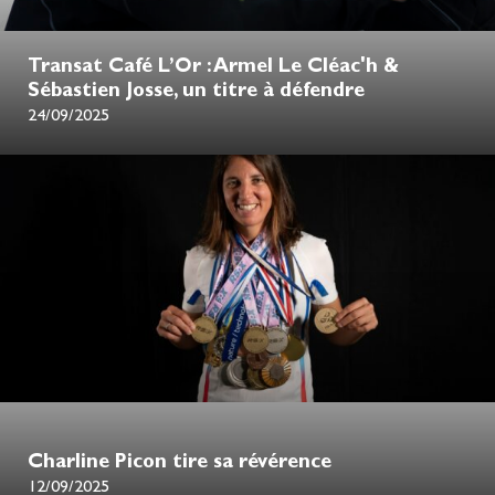
Transat Café L’Or : Armel Le Cléac'h &
Sébastien Josse, un titre à défendre
24/09/2025
Charline Picon tire sa révérence
12/09/2025