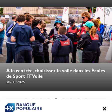
À la rentrée, choisissez la voile dans les Écoles
de Sport FFVoile
28/08/2025
1
…
9
10
11
12
13
…
86