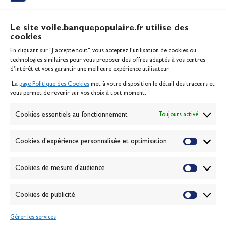
Le site voile.banquepopulaire.fr utilise des
cookies
Banque Populaire
En cliquant sur "J'accepte tout", vous acceptez l’utilisation de cookies ou
Inscription serveur média
technologies similaires pour vous proposer des offres adaptés à vos centres
Contact
d’intérêt et vous garantir une meilleure expérience utilisateur.
Mentions légales
La
page Politique des Cookies
met à votre disposition le détail des traceurs et
Politique des cookies
vous permet de revenir sur vos choix à tout moment.
Gérer les cookies
Banque de la voile
Cookies essentiels au fonctionnement
Toujours activé
Galerie photo
Passion Voile TV
Cookies d'expérience personnalisée et optimisation
Espace presse
Lexique
Cookies de mesure d'audience
NEWSLETTER
ABONNEZ-VOUS
Cookies de publicité
Gérer les services
VALIDER