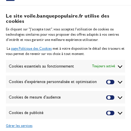
Le site voile.banquepopulaire.fr utilise des
cookies
Banque Populaire
En cliquant sur "J'accepte tout", vous acceptez l’utilisation de cookies ou
Inscription serveur média
technologies similaires pour vous proposer des offres adaptés à vos centres
Contact
d’intérêt et vous garantir une meilleure expérience utilisateur.
Mentions légales
La
page Politique des Cookies
met à votre disposition le détail des traceurs et
Politique des cookies
vous permet de revenir sur vos choix à tout moment.
Gérer les cookies
Banque de la voile
Cookies essentiels au fonctionnement
Toujours activé
Galerie photo
Passion Voile TV
Cookies d'expérience personnalisée et optimisation
Espace presse
Lexique
Cookies de mesure d'audience
NEWSLETTER
ABONNEZ-VOUS
Cookies de publicité
Gérer les services
VALIDER