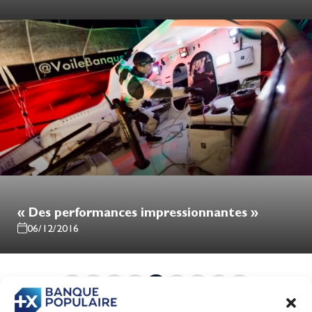
« Des performances impressionnantes »
06/12/2016
1
…
71
72
73
74
75
…
86