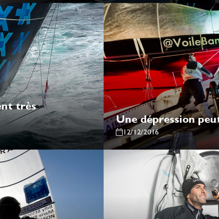
nt très
Une dépression peut
12/12/2016