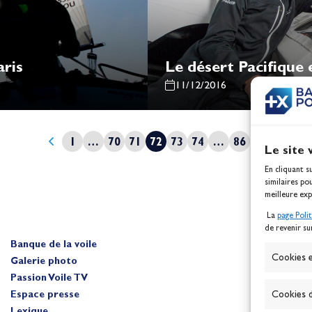
aris
Le désert Pacifique e
11/12/2016
1
…
70
71
72
73
74
…
86
Le site 
En cliquant s
similaires po
meilleure exp
La
page Poli
de revenir su
Banque de la voile
A
Cookies e
Galerie photo
Passion Voile TV
Espace presse
Cookies d
Lexique