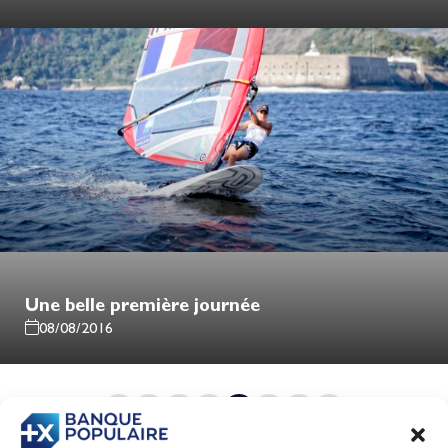
Une belle première journée
08/08/2016
1
…
81
82
83
84
85
86