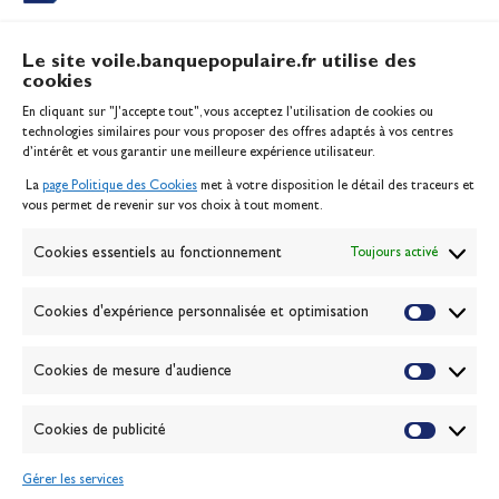
Le site voile.banquepopulaire.fr utilise des
cookies
Banque Populaire
En cliquant sur "J'accepte tout", vous acceptez l’utilisation de cookies ou
Inscription serveur média
technologies similaires pour vous proposer des offres adaptés à vos centres
Contact
d’intérêt et vous garantir une meilleure expérience utilisateur.
Mentions légales
La
page Politique des Cookies
met à votre disposition le détail des traceurs et
Politique des cookies
vous permet de revenir sur vos choix à tout moment.
Gérer les cookies
Banque de la voile
Cookies essentiels au fonctionnement
Toujours activé
Galerie photo
Passion Voile TV
Cookies d'expérience personnalisée et optimisation
Espace presse
Lexique
Cookies de mesure d'audience
NEWSLETTER
ABONNEZ-VOUS
Cookies de publicité
Gérer les services
VALIDER