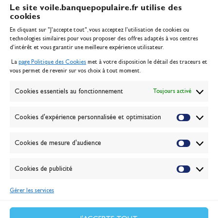
Le site voile.banquepopulaire.fr utilise des
cookies
Banque Populaire
En cliquant sur "J'accepte tout", vous acceptez l’utilisation de cookies ou
Inscription serveur média
technologies similaires pour vous proposer des offres adaptés à vos centres
Contact
d’intérêt et vous garantir une meilleure expérience utilisateur.
Mentions légales
La
page Politique des Cookies
met à votre disposition le détail des traceurs et
Politique des cookies
vous permet de revenir sur vos choix à tout moment.
Gérer les cookies
Banque de la voile
Cookies essentiels au fonctionnement
Toujours activé
Galerie photo
Passion Voile TV
Cookies d'expérience personnalisée et optimisation
Espace presse
Lexique
Cookies de mesure d'audience
NEWSLETTER
ABONNEZ-VOUS
Cookies de publicité
Gérer les services
VALIDER
J'accepte la
politique de confidentialité