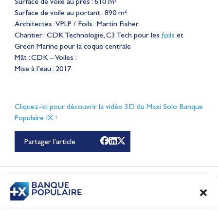
Surface de voile au près : 610 m²
Surface de voile au portant : 890 m²
Architectes : VPLP / Foils : Martin Fisher
Chantier : CDK Technologie, C3 Tech pour les
foils
et
Green Marine pour la coque centrale
Mât : CDK – Voiles :
Mise à l’eau : 2017
Lauriane Nolot en or à
Cliquez-ici pour découvrir la vidéo 3D du Maxi Solo Banque
Populaire IX !
Long Beach, sur le plan
d'eau des Jeux
Partager l'article
Olympiques 2028
Actualités
CONTENUS
ASSOCIÉS