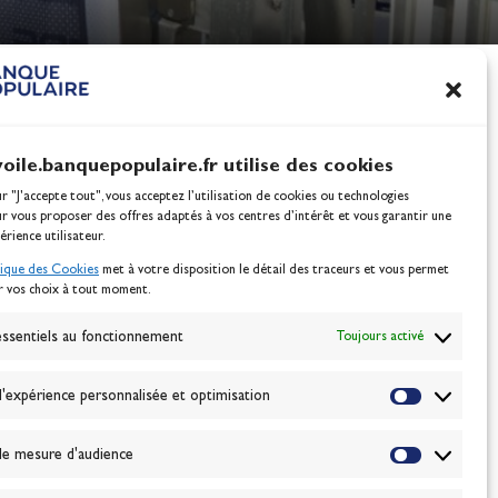
nes
100% Glisse - Écoles F
Voile : la référence glis
Actualités
voile.banquepopulaire.fr utilise des cookies
ur "J'accepte tout", vous acceptez l’utilisation de cookies ou technologies
ur vous proposer des offres adaptés à vos centres d’intérêt et vous garantir une
érience utilisateur.
tique des Cookies
met à votre disposition le détail des traceurs et vous permet
r vos choix à tout moment.
NEWSLETTER
BONNEZ-VOUS
ssentiels au fonctionnement
Toujours activé
'expérience personnalisée et optimisation
VALIDER
e mesure d'audience
J'accepte la
politique de confidentialité