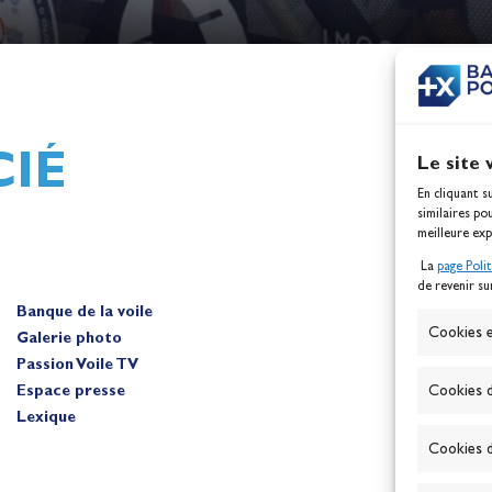
h,
Mathilde Lovadina et Lou
ques
Berthomieu, vice-champion
d'Europe !
Actualités
IÉ
Le site 
En cliquant s
similaires po
meilleure exp
La
page Poli
de revenir su
Banque de la voile
A
Cookies e
Galerie photo
Passion Voile TV
Espace presse
Cookies d
Lexique
Cookies d