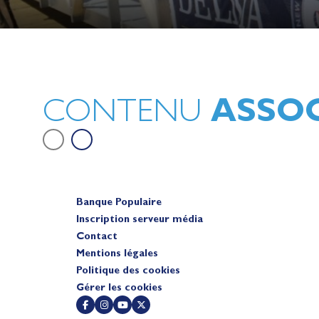
Lauriane Nolot en or à Long Beac
sur le plan d'eau des Jeux Olympi
2028
Actualités
ASSOC
CONTENU
Banque Populaire
Inscription serveur média
Contact
Mentions légales
Politique des cookies
Gérer les cookies