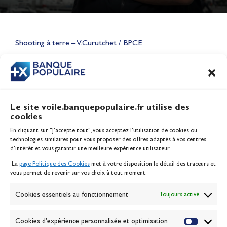
Lauriane Nolot en or à Long
Beach, sur le plan d'eau des
Jeux Olympiques 2028
Shooting à terre – V.Curutchet / BPCE
Actualités
CONTENU
ASSOCIÉ
Le site voile.banquepopulaire.fr utilise des
cookies
Banque Populaire
En cliquant sur "J'accepte tout", vous acceptez l’utilisation de cookies ou
Inscription serveur média
technologies similaires pour vous proposer des offres adaptés à vos centres
Contact
d’intérêt et vous garantir une meilleure expérience utilisateur.
Mentions légales
La
page Politique des Cookies
met à votre disposition le détail des traceurs et
Politique des cookies
vous permet de revenir sur vos choix à tout moment.
Gérer les cookies
Banque de la voile
Cookies essentiels au fonctionnement
Toujours activé
Galerie photo
Passion Voile TV
Cookies d'expérience personnalisée et optimisation