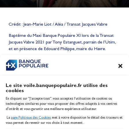
Crédit : Jean-Marie Liot / Aléa / Transat Jacques Vabre
Lauriane Nolot en or à Long
Baptême du Maxi Banque Populaire XI lors de la Transat
Beach, sur le plan d'eau des
Jacques Vabre 2021 par Tony Estanguet, parrain de l’Utim,
Jeux Olympiques 2028
et en présence de Edouard Philippe, maire du Havre.
Actualités
CONTENU
ASSOCIÉ
Le site voile.banquepopulaire.fr utilise des
cookies
Banque Populaire
En cliquant sur "J'accepte tout", vous acceptez l’utilisation de cookies ou
Inscription serveur média
technologies similaires pour vous proposer des offres adaptés à vos centres
Contact
d’intérêt et vous garantir une meilleure expérience utilisateur.
Mentions légales
La
page Politique des Cookies
met à votre disposition le détail des traceurs et
Politique des cookies
vous permet de revenir sur vos choix à tout moment.
Gérer les cookies