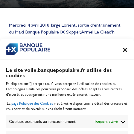
Lauriane Nolot en or à Long
Beach, sur le plan d'eau des
Mercredi 4 avril 2018, large Lorient, sortie d’entrainement
Jeux Olympiques 2028
du Maxi Banque Populaire IX. Skipper, Armel Le Cleac’h.
Actualités
CONTENU
ASSOCIÉ
Le site voile.banquepopulaire.fr utilise des
cookies
Banque Populaire
En cliquant sur "J'accepte tout", vous acceptez l’utilisation de cookies ou
Inscription serveur média
technologies similaires pour vous proposer des offres adaptés à vos centres
Contact
d’intérêt et vous garantir une meilleure expérience utilisateur.
Mentions légales
La
page Politique des Cookies
met à votre disposition le détail des traceurs et
Politique des cookies
vous permet de revenir sur vos choix à tout moment.
Gérer les cookies
Banque de la voile
Cookies essentiels au fonctionnement
Toujours activé
Galerie photo