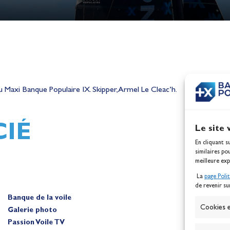
h,
Mathilde Lovadina et Lou
ques
Berthomieu, vice-champion
du Maxi Banque Populaire IX. Skipper, Armel Le Cleac’h.
d'Europe !
Actualités
IÉ
Le site 
En cliquant s
similaires po
meilleure exp
La
page Poli
de revenir su
Banque de la voile
A
Cookies e
Galerie photo
Passion Voile TV