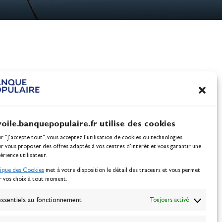
nes
100% Glisse - Écoles F
Voile : la référence glis
Actualités
voile.banquepopulaire.fr utilise des cookies
ur "J'accepte tout", vous acceptez l’utilisation de cookies ou technologies
ur vous proposer des offres adaptés à vos centres d’intérêt et vous garantir une
érience utilisateur.
tique des Cookies
met à votre disposition le détail des traceurs et vous permet
r vos choix à tout moment.
NEWSLETTER
BONNEZ-VOUS
ssentiels au fonctionnement
Toujours activé