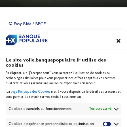
Lauriane Nolot en or à Long
Beach, sur le plan d'eau des
Jeux Olympiques 2028
© Easy RIde / BPCE
Actualités
CONTENU
ASSOCIÉ
Le site voile.banquepopulaire.fr utilise des
cookies
Banque Populaire
En cliquant sur "J'accepte tout", vous acceptez l’utilisation de cookies ou
Inscription serveur média
technologies similaires pour vous proposer des offres adaptés à vos centres
Contact
d’intérêt et vous garantir une meilleure expérience utilisateur.
Mentions légales
La
page Politique des Cookies
met à votre disposition le détail des traceurs et
Politique des cookies
vous permet de revenir sur vos choix à tout moment.
Gérer les cookies
Banque de la voile
Cookies essentiels au fonctionnement
Toujours activé
Galerie photo
Passion Voile TV
Cookies d'expérience personnalisée et optimisation