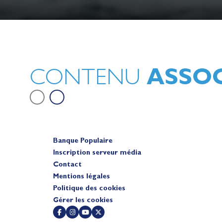
Lauriane Nolot en or à Long Beac
sur le plan d'eau des Jeux Olympi
2028
Actualités
ASSOC
CONTENU
Banque Populaire
Inscription serveur média
Contact
Mentions légales
Politique des cookies
Gérer les cookies