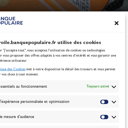
nes
100% Glisse - Écoles F
Voile : la référence glis
Actualités
voile.banquepopulaire.fr utilise des cookies
ur "J'accepte tout", vous acceptez l’utilisation de cookies ou technologies
ur vous proposer des offres adaptés à vos centres d’intérêt et vous garantir une
érience utilisateur.
tique des Cookies
met à votre disposition le détail des traceurs et vous permet
r vos choix à tout moment.
NEWSLETTER
BONNEZ-VOUS
ssentiels au fonctionnement
Toujours activé
'expérience personnalisée et optimisation
VALIDER
e mesure d'audience
J'accepte la
politique de confidentialité