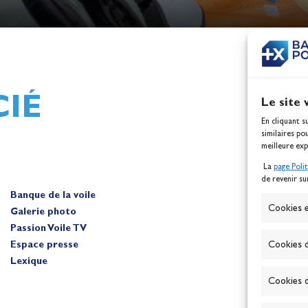
h,
Mathilde Lovadina et Lou
ques
Berthomieu, vice-champion
d'Europe !
Actualités
IÉ
Le site 
En cliquant s
similaires po
meilleure exp
La
page Poli
de revenir su
Banque de la voile
A
Cookies e
Galerie photo
Passion Voile TV
Espace presse
Cookies d
Lexique
Cookies d