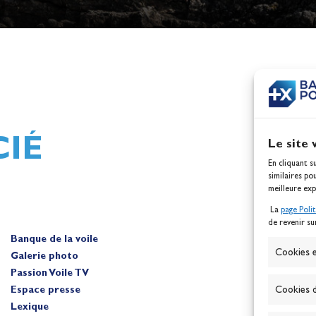
h,
Mathilde Lovadina et Lou
ques
Berthomieu, vice-champion
d'Europe !
Actualités
IÉ
Le site 
En cliquant s
similaires po
meilleure exp
La
page Poli
de revenir su
Banque de la voile
A
Cookies e
Galerie photo
Passion Voile TV
Espace presse
Cookies d
Lexique