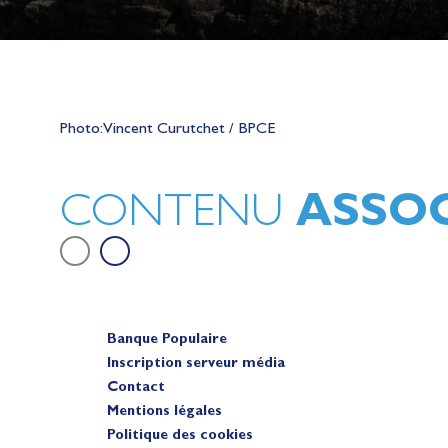
Lauriane Nolot en or à Long Beac
sur le plan d'eau des Jeux Olympi
Photo: Vincent Curutchet / BPCE
2028
Actualités
ASSOC
CONTENU
Banque Populaire
Inscription serveur média
Contact
Mentions légales
Politique des cookies