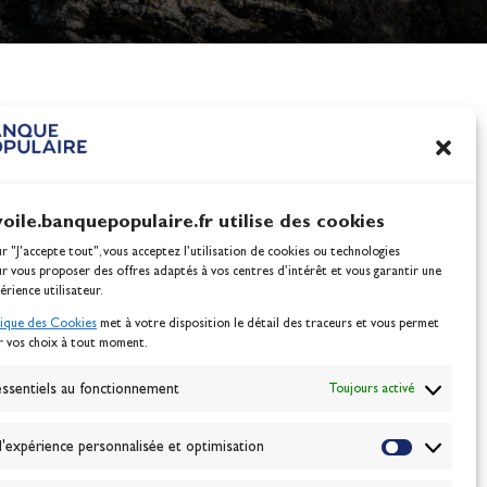
nes
100% Glisse - Écoles F
Voile : la référence glis
Actualités
voile.banquepopulaire.fr utilise des cookies
ur "J'accepte tout", vous acceptez l’utilisation de cookies ou technologies
ur vous proposer des offres adaptés à vos centres d’intérêt et vous garantir une
érience utilisateur.
tique des Cookies
met à votre disposition le détail des traceurs et vous permet
r vos choix à tout moment.
NEWSLETTER
BONNEZ-VOUS
ssentiels au fonctionnement
Toujours activé
'expérience personnalisée et optimisation
VALIDER