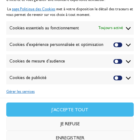
Mentions légales
La
page Politique des Cookies
met à votre disposition le détail des traceurs et
Politique des cookies
vous permet de revenir sur vos choix à tout moment.
Gérer les cookies
Banque de la voile
Cookies essentiels au fonctionnement
Toujours activé
Galerie photo
Passion Voile TV
Cookies d'expérience personnalisée et optimisation
Espace presse
Lexique
Cookies de mesure d'audience
NEWSLETTER
ABONNEZ-VOUS
Cookies de publicité
Gérer les services
VALIDER
J'accepte la
politique de confidentialité
J'ACCEPTE TOUT
JE REFUSE
ENREGISTRER