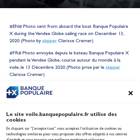
#EN# Photo sent from aboard the boat Banque Populaire
X during the Vendee Globe sailing race on December 13,
2020. (Photo by
skipper
Clarisse Cremer)
#FR# Photo envoyée depuis le bateau Banque Populaire X
Lauriane Nolot en or à Long
pendant le Vendee Globe, course autour du monde à la
Beach, sur le plan d'eau des
voile, le 13 Décembre 2020. (Photo prise par le
skipper
Jeux Olympiques 2028
Clarisse Cremer)
Actualités
CONTENU
ASSOCIÉ
Le site voile.banquepopulaire.fr utilise des
cookies
Banque Populaire
En cliquant sur "J'accepte tout", vous acceptez l’utilisation de cookies ou
Inscription serveur média
technologies similaires pour vous proposer des offres adaptés à vos centres
Contact
d’intérêt et vous garantir une meilleure expérience utilisateur.