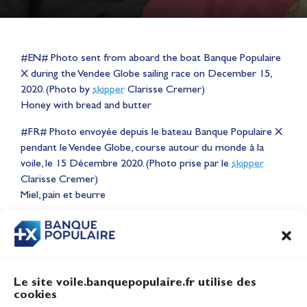
#EN# Photo sent from aboard the boat Banque Populaire
X during the Vendee Globe sailing race on December 15,
2020. (Photo by
skipper
Clarisse Cremer)
Honey with bread and butter
#FR# Photo envoyée depuis le bateau Banque Populaire X
pendant le Vendee Globe, course autour du monde à la
Lauriane Nolot en or à Long
voile, le 15 Décembre 2020. (Photo prise par le
skipper
Beach, sur le plan d'eau des
Clarisse Cremer)
Jeux Olympiques 2028
Miel, pain et beurre
Actualités
CONTENU
ASSOCIÉ
Le site voile.banquepopulaire.fr utilise des
cookies
Banque Populaire