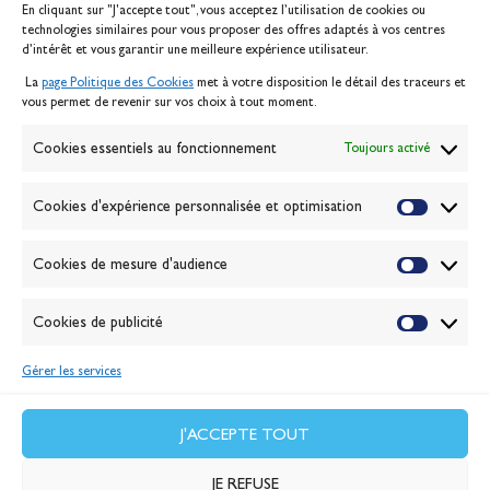
En cliquant sur "J'accepte tout", vous acceptez l’utilisation de cookies ou
Inscription serveur média
technologies similaires pour vous proposer des offres adaptés à vos centres
Contact
d’intérêt et vous garantir une meilleure expérience utilisateur.
Mentions légales
La
page Politique des Cookies
met à votre disposition le détail des traceurs et
Politique des cookies
vous permet de revenir sur vos choix à tout moment.
Gérer les cookies
Banque de la voile
Cookies essentiels au fonctionnement
Toujours activé
Galerie photo
Passion Voile TV
Cookies d'expérience personnalisée et optimisation
Espace presse
Lexique
Cookies de mesure d'audience
NEWSLETTER
ABONNEZ-VOUS
Cookies de publicité
Gérer les services
VALIDER
J'accepte la
politique de confidentialité
J'ACCEPTE TOUT
JE REFUSE