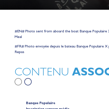
#EN# Photo sent from aboard the boat Banque Populaire X 
Meal
Lauriane Nolot en or à Long Beac
#FR# Photo envoyée depuis le bateau Banque Populaire X pe
sur le plan d'eau des Jeux Olympi
Repas
2028
Actualités
ASSOC
CONTENU
Banque Populaire
Inscription serveur média