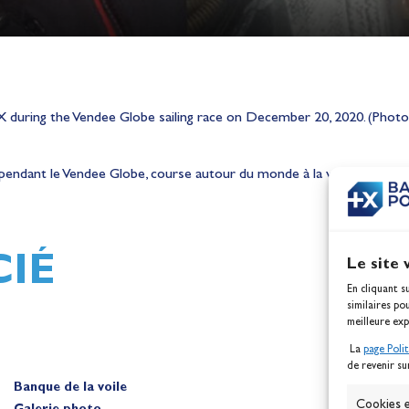
during the Vendee Globe sailing race on December 20, 2020. (Phot
h,
Mathilde Lovadina et Lou
ndant le Vendee Globe, course autour du monde à la voile, le 20 Dé
ques
Berthomieu, vice-champion
d'Europe !
Actualités
IÉ
Le site 
En cliquant s
similaires po
meilleure exp
La
page Poli
de revenir su
Banque de la voile
Cookies e
Galerie photo