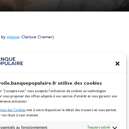
o by
skipper
Clarisse Cremer)
cembre 2020. (Photo prise par le
skipper
Clarisse Cremer)
nes
100% Glisse - Écoles F
Voile : la référence glis
Actualités
voile.banquepopulaire.fr utilise des cookies
ur "J'accepte tout", vous acceptez l’utilisation de cookies ou technologies
ur vous proposer des offres adaptés à vos centres d’intérêt et vous garantir une
érience utilisateur.
tique des Cookies
met à votre disposition le détail des traceurs et vous permet
r vos choix à tout moment.
NEWSLETTER
ssentiels au fonctionnement
Toujours activé