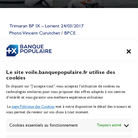
Lauriane Nolot en or à Long
Beach, sur le plan d'eau des
Trimaran BP IX – Lorient 24/03/2017
Jeux Olympiques 2028
Photo: Vincent Curutchet / BPCE
Actualités
CONTENU
ASSOCIÉ
Le site voile.banquepopulaire.fr utilise des
cookies
Banque Populaire
En cliquant sur "J'accepte tout", vous acceptez l’utilisation de cookies ou
Inscription serveur média
technologies similaires pour vous proposer des offres adaptés à vos centres
Contact
d’intérêt et vous garantir une meilleure expérience utilisateur.
Mentions légales
La
page Politique des Cookies
met à votre disposition le détail des traceurs et
Politique des cookies
vous permet de revenir sur vos choix à tout moment.
Gérer les cookies
Banque de la voile
Cookies essentiels au fonctionnement
Toujours activé
Galerie photo