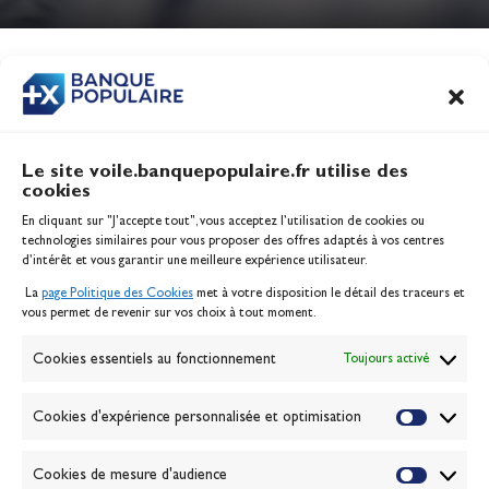
Jeux Olympiques 2028
Actualités
CONTENU
ASSOCIÉ
Le site voile.banquepopulaire.fr utilise des
cookies
Banque Populaire
En cliquant sur "J'accepte tout", vous acceptez l’utilisation de cookies ou
Inscription serveur média
technologies similaires pour vous proposer des offres adaptés à vos centres
Contact
d’intérêt et vous garantir une meilleure expérience utilisateur.
Mentions légales
La
page Politique des Cookies
met à votre disposition le détail des traceurs et
Politique des cookies
vous permet de revenir sur vos choix à tout moment.
Gérer les cookies
Banque de la voile
Cookies essentiels au fonctionnement
Toujours activé
Galerie photo
Passion Voile TV
Cookies d'expérience personnalisée et optimisation
Espace presse
Lexique
Cookies de mesure d'audience