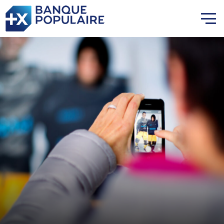
Lauriane Nolot en or à Long
Beach, sur le plan d'eau des