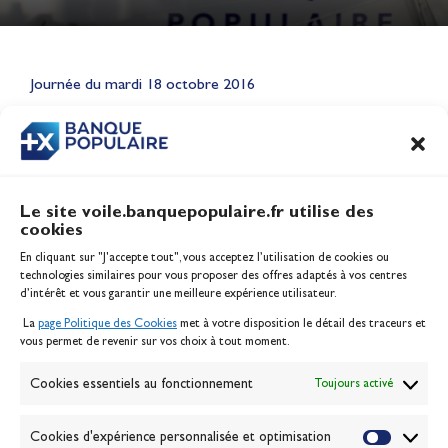
Lauriane Nolot en or à Long
Beach, sur le plan d'eau des
Jeux Olympiques 2028
Journée du mardi 18 octobre 2016
Actualités
CONTENU
ASSOCIÉ
Le site voile.banquepopulaire.fr utilise des
cookies
Banque Populaire
En cliquant sur "J'accepte tout", vous acceptez l’utilisation de cookies ou
Inscription serveur média
technologies similaires pour vous proposer des offres adaptés à vos centres
Contact
d’intérêt et vous garantir une meilleure expérience utilisateur.
Mentions légales
La
page Politique des Cookies
met à votre disposition le détail des traceurs et
Politique des cookies
vous permet de revenir sur vos choix à tout moment.
Gérer les cookies
Banque de la voile
Cookies essentiels au fonctionnement
Toujours activé
Galerie photo
Passion Voile TV
Cookies d'expérience personnalisée et optimisation