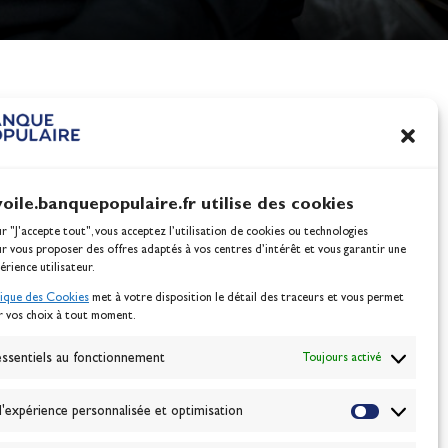
nes
100% Glisse - Écoles F
Voile : la référence glis
Actualités
voile.banquepopulaire.fr utilise des cookies
ur "J'accepte tout", vous acceptez l’utilisation de cookies ou technologies
ur vous proposer des offres adaptés à vos centres d’intérêt et vous garantir une
érience utilisateur.
tique des Cookies
met à votre disposition le détail des traceurs et vous permet
r vos choix à tout moment.
NEWSLETTER
BONNEZ-VOUS
ssentiels au fonctionnement
Toujours activé
'expérience personnalisée et optimisation
VALIDER