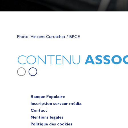
Lauriane Nolot en or à Long Beac
sur le plan d'eau des Jeux Olympi
Photo : Vincent Curutchet / BPCE
2028
Actualités
ASSOC
CONTENU
Banque Populaire
Inscription serveur média
Contact
Mentions légales
Politique des cookies