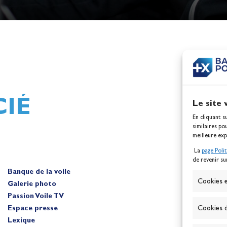
h,
Mathilde Lovadina et Lou
ques
Berthomieu, vice-champion
d'Europe !
Actualités
IÉ
Le site 
En cliquant s
similaires po
meilleure exp
La
page Poli
de revenir su
Banque de la voile
A
Cookies e
Galerie photo
Passion Voile TV
Espace presse
Cookies d
Lexique