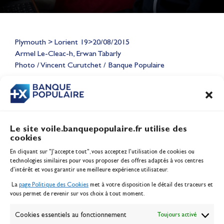
Lauriane Nolot en or à Long
Plymouth > Lorient 19>20/08/2015
Beach, sur le plan d'eau des
Armel Le-Cleac-h, Erwan Tabarly
Jeux Olympiques 2028
Photo / Vincent Curutchet / Banque Populaire
Actualités
CONTENU
ASSOCIÉ
Le site voile.banquepopulaire.fr utilise des
cookies
Banque Populaire
En cliquant sur "J'accepte tout", vous acceptez l’utilisation de cookies ou
Inscription serveur média
technologies similaires pour vous proposer des offres adaptés à vos centres
Contact
d’intérêt et vous garantir une meilleure expérience utilisateur.
Mentions légales
La
page Politique des Cookies
met à votre disposition le détail des traceurs et
Politique des cookies
vous permet de revenir sur vos choix à tout moment.
Gérer les cookies
Banque de la voile
Cookies essentiels au fonctionnement
Toujours activé