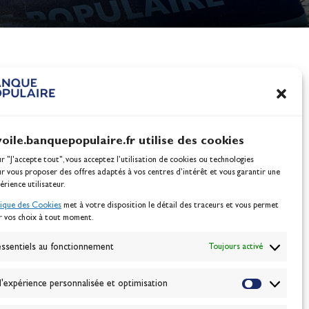
nes
100% Glisse - Écoles F
Voile : la référence glis
Actualités
voile.banquepopulaire.fr utilise des cookies
ur "J'accepte tout", vous acceptez l’utilisation de cookies ou technologies
ur vous proposer des offres adaptés à vos centres d’intérêt et vous garantir une
érience utilisateur.
tique des Cookies
met à votre disposition le détail des traceurs et vous permet
r vos choix à tout moment.
NEWSLETTER
BONNEZ-VOUS
ssentiels au fonctionnement
Toujours activé
'expérience personnalisée et optimisation
VALIDER