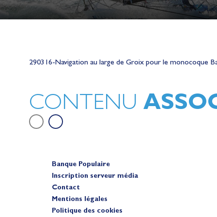
Lauriane Nolot en or à Long Beac
sur le plan d'eau des Jeux Olympi
290316-Navigation au large de Groix pour le monocoque Ba
2028
Actualités
ASSOC
CONTENU
Banque Populaire
Inscription serveur média
Contact
Mentions légales
Politique des cookies