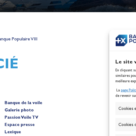
h,
Mathilde Lovadina et Lou
ques
Berthomieu, vice-champion
nque Populaire VIII
d'Europe !
Actualités
IÉ
Le site 
En cliquant s
similaires po
meilleure exp
La
page Poli
de revenir su
Banque de la voile
A
Cookies e
Galerie photo
Passion Voile TV
Espace presse
Cookies d
Lexique