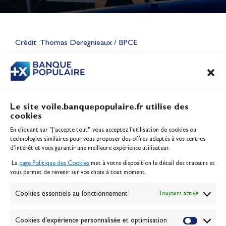
Lauriane Nolot en or à Long
Beach, sur le plan d'eau des
Jeux Olympiques 2028
Crédit : Thomas Deregnieaux / BPCE
Actualités
CONTENU
ASSOCIÉ
Le site voile.banquepopulaire.fr utilise des
cookies
Banque Populaire
En cliquant sur "J'accepte tout", vous acceptez l’utilisation de cookies ou
Inscription serveur média
technologies similaires pour vous proposer des offres adaptés à vos centres
Contact
d’intérêt et vous garantir une meilleure expérience utilisateur.
Mentions légales
La
page Politique des Cookies
met à votre disposition le détail des traceurs et
Politique des cookies
vous permet de revenir sur vos choix à tout moment.
Gérer les cookies
Banque de la voile
Cookies essentiels au fonctionnement
Toujours activé
Galerie photo
Passion Voile TV
Cookies d'expérience personnalisée et optimisation