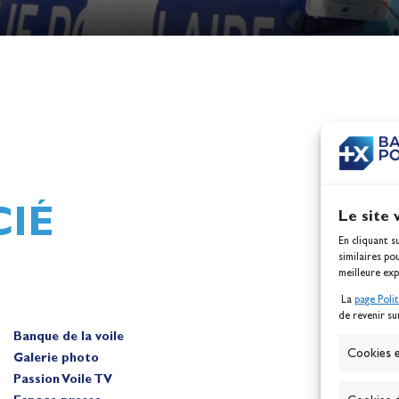
h,
Mathilde Lovadina et Lou
ques
Berthomieu, vice-champion
d'Europe !
Actualités
IÉ
Le site 
En cliquant s
similaires po
meilleure exp
La
page Poli
de revenir su
Banque de la voile
A
Cookies e
Galerie photo
Passion Voile TV