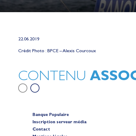
22.06.2019
Lauriane Nolot en or à Long Beac
sur le plan d'eau des Jeux Olympi
Crédit Photo : BPCE – Alexis Courcoux
2028
Actualités
ASSOC
CONTENU
Banque Populaire
Inscription serveur média
Contact