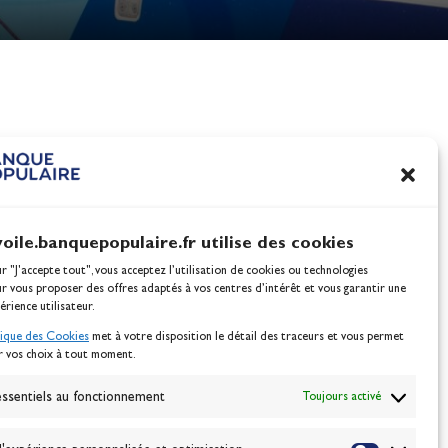
nes
100% Glisse - Écoles F
Voile : la référence glis
Actualités
voile.banquepopulaire.fr utilise des cookies
ur "J'accepte tout", vous acceptez l’utilisation de cookies ou technologies
ur vous proposer des offres adaptés à vos centres d’intérêt et vous garantir une
érience utilisateur.
tique des Cookies
met à votre disposition le détail des traceurs et vous permet
r vos choix à tout moment.
NEWSLETTER
BONNEZ-VOUS
ssentiels au fonctionnement
Toujours activé