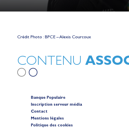
Lauriane Nolot en or à Long Beac
sur le plan d'eau des Jeux Olympi
Crédit Photo : BPCE – Alexis Courcoux
2028
Actualités
ASSOC
CONTENU
Banque Populaire
Inscription serveur média
Contact
Mentions légales
Politique des cookies