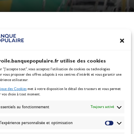
nes
100% Glisse - Écoles F
Voile : la référence glis
Actualités
voile.banquepopulaire.fr utilise des cookies
ur "J'accepte tout", vous acceptez l’utilisation de cookies ou technologies
ur vous proposer des offres adaptés à vos centres d’intérêt et vous garantir une
érience utilisateur.
tique des Cookies
met à votre disposition le détail des traceurs et vous permet
r vos choix à tout moment.
NEWSLETTER
BONNEZ-VOUS
ssentiels au fonctionnement
Toujours activé
'expérience personnalisée et optimisation
VALIDER