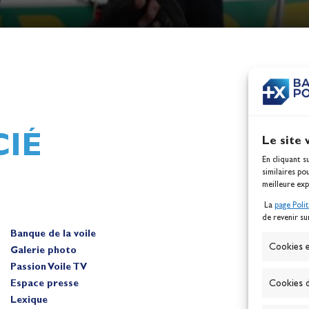
h,
Mathilde Lovadina et Lou
ques
Berthomieu, vice-champion
d'Europe !
Actualités
IÉ
Le site 
En cliquant s
similaires po
meilleure exp
La
page Poli
de revenir su
Banque de la voile
A
Cookies e
Galerie photo
Passion Voile TV
Espace presse
Cookies d
Lexique